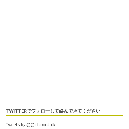
Listen to IchibanTalk
Now
TWITTERでフォローして絡んできてください
ネットラジオ 海外でがん
ばる日本人のナマの声 留
Tweets by @@Ichibantalk