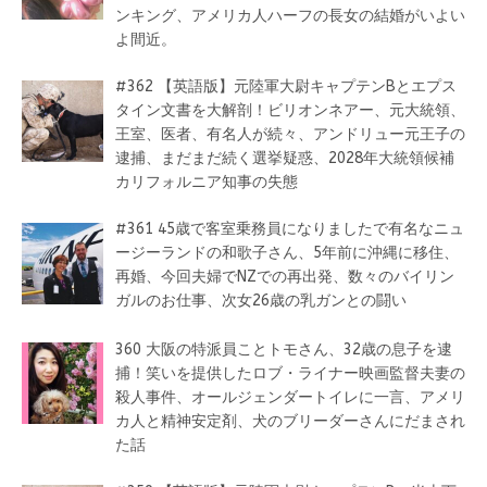
ンキング、アメリカ人ハーフの長女の結婚がいよい
よ間近。
#362 【英語版】元陸軍大尉キャプテンBとエプス
タイン文書を大解剖！ビリオンネアー、元大統領、
王室、医者、有名人が続々、アンドリュー元王子の
逮捕、まだまだ続く選挙疑惑、2028年大統領候補
カリフォルニア知事の失態
#361 45歳で客室乗務員になりましたで有名なニュ
ージーランドの和歌子さん、5年前に沖縄に移住、
再婚、今回夫婦でNZでの再出発、数々のバイリン
ガルのお仕事、次女26歳の乳ガンとの闘い
360 大阪の特派員ことトモさん、32歳の息子を逮
捕！笑いを提供したロブ・ライナー映画監督夫妻の
殺人事件、オールジェンダートイレに一言、アメリ
カ人と精神安定剤、犬のブリーダーさんにだまされ
た話