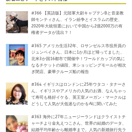
#366 【英語版】元陸軍大尉キャプテンBと音楽教
師モンティさん、イラン紛争とイスラムの歴史、
2020年大統領選において中国から2億2000万の有
権者データが流出？！
#365 アメリカ生活32年、ロサンゼルス市役所員の
ジュンペイさん、日本に1か月ほど帰ってました、
北米3か国16都市で開催中！ワールドカップの気に
なるチケットの値段、米ショッピングモールが相次
ぎ閉店、豪華クルーズ船の報告
#364 イギリスはロンドンに25年ウタコ・タナーさ
ん、イギリスやアメリカの人気のお酒、なんちゃっ
て寿司も格好イケる、英王室メーガン・マークルは
どうして人気が大低迷なのかをAIに聞いてみた
#363 海外に27年ニュージーランドはクライストチ
ャーチより金丸えつこさん、世界の結婚のデータ、
結婚平均年齢から離婚率まで。人気の新婚旅行先ラ