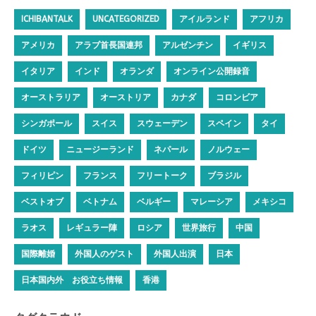
ICHIBANTALK
UNCATEGORIZED
アイルランド
アフリカ
アメリカ
アラブ首長国連邦
アルゼンチン
イギリス
イタリア
インド
オランダ
オンライン公開録音
オーストラリア
オーストリア
カナダ
コロンビア
シンガポール
スイス
スウェーデン
スペイン
タイ
ドイツ
ニュージーランド
ネパール
ノルウェー
フィリピン
フランス
フリートーク
ブラジル
ベストオブ
ベトナム
ベルギー
マレーシア
メキシコ
ラオス
レギュラー陣
ロシア
世界旅行
中国
国際離婚
外国人のゲスト
外国人出演
日本
日本国内外 お役立ち情報
香港