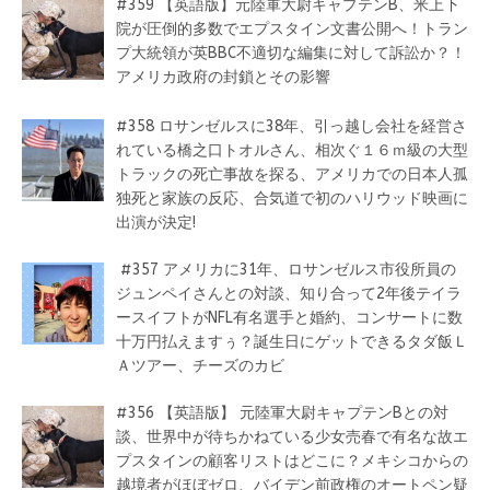
#359 【英語版】元陸軍大尉キャプテンB、米上下
院が圧倒的多数でエプスタイン文書公開へ！トラン
プ大統領が英BBC不適切な編集に対して訴訟か？！
アメリカ政府の封鎖とその影響
#358 ロサンゼルスに38年、引っ越し会社を経営さ
れている橋之口トオルさん、相次ぐ１６ｍ級の大型
トラックの死亡事故を探る、アメリカでの日本人孤
独死と家族の反応、合気道で初のハリウッド映画に
出演が決定!
#357 アメリカに31年、ロサンゼルス市役所員の
ジュンペイさんとの対談、知り合って2年後テイラ
ースイフトがNFL有名選手と婚約、コンサートに数
十万円払えますぅ？誕生日にゲットできるタダ飯Ｌ
Ａツアー、チーズのカビ
#356 【英語版】 元陸軍大尉キャプテンBとの対
談、世界中が待ちかねている少女売春で有名な故エ
プスタインの顧客リストはどこに？メキシコからの
越境者がほぼゼロ、バイデン前政権のオートペン疑