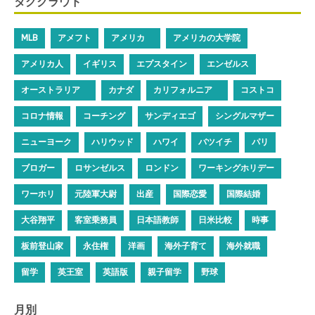
タグクラウド
MLB
アメフト
アメリカ
アメリカの大学院
アメリカ人
イギリス
エプスタイン
エンゼルス
オーストラリア
カナダ
カリフォルニア
コストコ
コロナ情報
コーチング
サンディエゴ
シングルマザー
ニューヨーク
ハリウッド
ハワイ
バツイチ
パリ
ブロガー
ロサンゼルス
ロンドン
ワーキングホリデー
ワーホリ
元陸軍大尉
出産
国際恋愛
国際結婚
大谷翔平
客室乗務員
日本語教師
日米比較
時事
板前登山家
永住権
洋画
海外子育て
海外就職
留学
英王室
英語版
親子留学
野球
月別