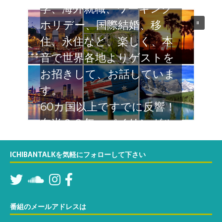
学、海外就職、ワーキング
ホリデー、国際結婚、移
住、永住など、楽しく、本
音で世界各地よりゲストを
お招きして、お話していま
す。
60カ国以上ですでに反響！
在米２８年 バイリンガル
なTatsumiが関西弁でカリ
フォルニアよりお届けする
ICHIBANTALKを気軽にフォローして下さい
６０分の対談番組。お楽し
みください
番組のメールアドレスは