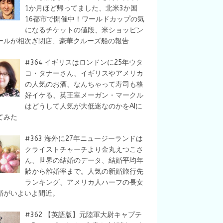
1か月ほど帰ってました、北米3か国
16都市で開催中！ワールドカップの気
になるチケットの値段、米ショッピン
ールが相次ぎ閉店、豪華クルーズ船の報告
#364 イギリスはロンドンに25年ウタ
コ・タナーさん、イギリスやアメリカ
の人気のお酒、なんちゃって寿司も格
好イケる、英王室メーガン・マークル
はどうして人気が大低迷なのかをAIに
てみた
#363 海外に27年ニュージーランドは
クライストチャーチより金丸えつこさ
ん、世界の結婚のデータ、結婚平均年
齢から離婚率まで。人気の新婚旅行先
ランキング、アメリカ人ハーフの長女
婚がいよいよ間近。
#362 【英語版】元陸軍大尉キャプテ