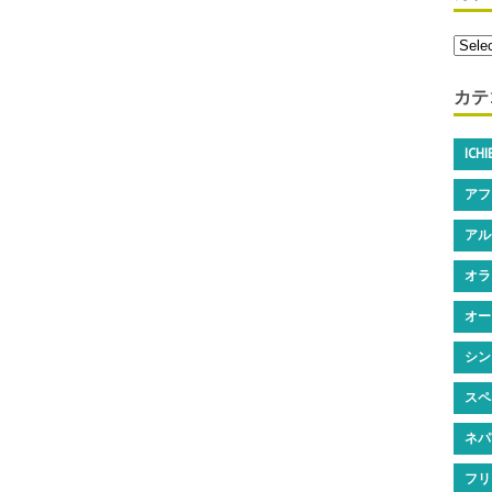
カテ
ICH
アフ
アル
オラ
オー
シン
スペ
ネパ
フリ