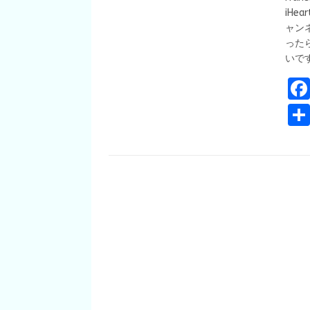
iHea
ャン
った
いです。