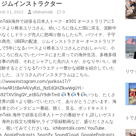
、ジムインストラクター
rch 11, 2022
ichibantalk
0
ibanTalk海外で頑張る日本人トーク · #301 オーストラリアに5
ースより椎名ユリコさん、幼いころに住んだ国に戻る、泥酔中
ホなくしドラッグ売人に怒鳴り散らしたら?!、バツイチ、子守
水商売、UBERの配達、ジムインストラクター オーストラリア
んで5年になるパースより椎名ユリコさんとのおしゃべり。小
のころに住んでいたパースにまた戻っての海外生活。多種多様
仕事の内容、それとシャアした先の人々が、かなりヤバい。彼
泥酔するとどうなる?バラエティー豊かな経験を紹介していた
リウ
ました。 ユリコさんのインスタグラムはこちら。
s://www.instagram.com/yuriko417/?
id=IwAR1tBeAAlVyRzL_NzEdQHZIkwWgUYl-
B92TXV5hgQY_etBGJY9dhTm0
🎙
🎙
いつも、たくさ
世界の国々より聴いていただいて、ありがとうございます。海
住者とのインタビュー番組。聴く、見る、ポッドキャスト
ibanTalk 海外で頑張る日本人トークの番組サイト,詳しいゲスト
トで
、海外お役立ち情報や,ライブ収録動画など、盛りだくさんな
、覗いてみてくださいね。ichibantalk.com/ YouTube、
s ,ApplePodcasts, Spotify, SoundCloud, GooglePodcasts ,