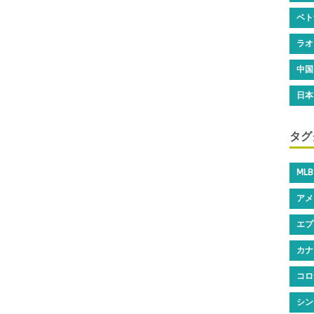
ベト
ラオ
中国
日本
タグ
MLB
アメ
エプ
カナ
コロ
シン