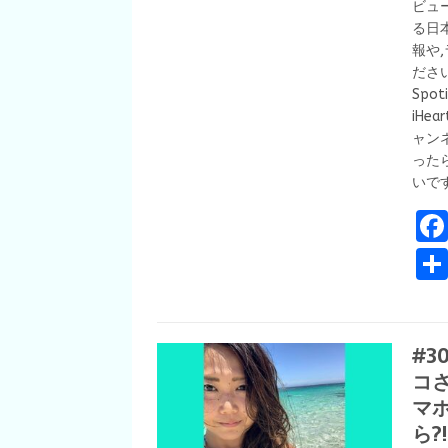
ビュー
る日
報や
ださいね
Spoti
iHea
ャン
った
いで
#3
コ
マ
ら?