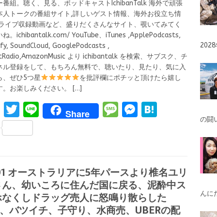
番組。聴く、見る、ポッドキャストIchibanTalk 海外で頑張
本人トークの番組サイト,詳しいゲスト情報、海外お役立ち情
,ライブ収録動画など、盛りだくさんなサイト、覗いてみてく
。ichibantalk.com/ YouTube、iTunes ,ApplePodcasts,
20
fy, SoundCloud, GooglePodcasts ,
rtRadio,AmazonMusic より ichibantalk を検索、サブスク、チ
ネル登録をして、もちろん無料で、聴いたり、見たり、気に入
ら、ぜひ5つ星
を批評欄にポチッと頂けたら嬉し
す。お楽しみください。
[…]
F
T
Li
M
M
H
Share
の闘
a
w
n
es
es
at
S
ce
it
e
s
se
e
h
b
te
a
n
n
ar
o
r
g
g
a
01 オーストラリアに5年パースより椎名ユリ
e
さん、幼いころに住んだ国に戻る、泥酔中ス
o
e
er
んに
ホなくしドラッグ売人に怒鳴り散らした
k
!、バツイチ、子守り、水商売、UBERの配