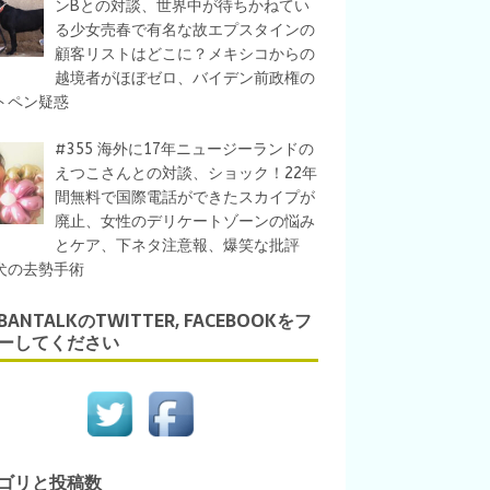
ンBとの対談、世界中が待ちかねてい
る少女売春で有名な故エプスタインの
顧客リストはどこに？メキシコからの
越境者がほぼゼロ、バイデン前政権の
トペン疑惑
#355 海外に17年ニュージーランドの
えつこさんとの対談、ショック！22年
間無料で国際電話ができたスカイプが
廃止、女性のデリケートゾーンの悩み
とケア、下ネタ注意報、爆笑な批評
犬の去勢手術
IBANTALKのTWITTER, FACEBOOKをフ
ーしてください
ゴリと投稿数