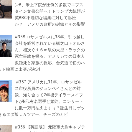
ンB、米上下院が圧倒的多数でエプス
タイン文書公開へ！トランプ大統領が
英BBC不適切な編集に対して訴訟
か？！アメリカ政府の封鎖とその影響
#358 ロサンゼルスに38年、引っ越し
会社を経営されている橋之口トオルさ
ん、相次ぐ１６ｍ級の大型トラックの
死亡事故を探る、アメリカでの日本人
孤独死と家族の反応、合気道で初のハ
ッド映画に出演が決定!
#357 アメリカに31年、ロサンゼル
ス市役所員のジュンペイさんとの対
談、知り合って2年後テイラースイフ
トがNFL有名選手と婚約、コンサート
に数十万円払えますぅ？誕生日にゲッ
きるタダ飯ＬＡツアー、チーズのカビ
#356 【英語版】 元陸軍大尉キャプテ