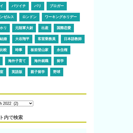
イ
バツイチ
パリ
ブロガー
ンゼルス
ロンドン
ワーキングホリデー
ホリ
元陸軍大尉
出産
国際恋愛
結婚
大谷翔平
客室乗務員
日本語教師
比較
時事
板前登山家
永住権
海外子育て
海外就職
留学
室
英語版
親子留学
野球
ト内で検索