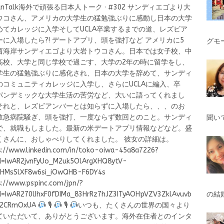
ibanTalk海外で頑張る日本人トーク · #302 サンディエゴより大
ウコさん、アメリカの大学生の猛勉強ぶりに感動し日本の大学
めてカレッジに入学そしてUCLA卒業するまでの道、レズビア
ーに入場したら?! デートアプリ、頭を強打など アメリカに5
グモ
西海岸サンディエゴより大岩トウコさん。日本では女子校、中
高校、大学と同じ学校で過ごす、大学の2年の時に留学をし、
学生の猛勉強ぶりに感化され、日本の大学を辞めて、サンディ
のコミュニティカレッジに入学し、さらにUCLAに編入、卒
パンデミックな大学生活の苦労など、大いに語ってくれまし
それと、レズビアンバーとは知らずに入場したら、、、のお
救急病院騒ぎ、頭を強打、一度ならず数回とのこと。サンディ
聞い
で、就職もしました。最新の米デートアプリ情報などなど。盛
くさんに、おしゃべりしてくれました。 彼女の詳細は。
s://www.linkedin.com/in/toko-oiwa-45a8a7226?
id=IwAR2jvnFyUo_M2uk5OlArgXHQ8ytV-
HMsSlXF8w6si_iOwQHB-F6DY4s
s://www.pspinc.com/jpn/?
id=IwAR270lIhxF0fDIMa_83HrRz7hJZ3ITyAOHpVZV3ZklAvuvb
の結
t2CRmOxUA
🎙
🎙
いつも、たくさんの世界の国々より
ていただいて、ありがとうございます。海外在住者とのインタ