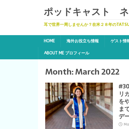
ポッドキャスト ネッ
耳で世界一周しませんか？在米２８年のTATS
HOME
海外お役立ち情報
ゲスト情
ABOUT ME プロフィール
Month:
March 2022
#3
リ
を
ま
デ
Ma