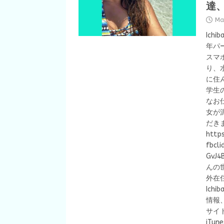
達
Ma
Ich
年パ
スマ
り、
に住
学生
なお
女が
だき
http
fbcl
GvJ4
んの
外在
Ich
情報
サイト
iTune