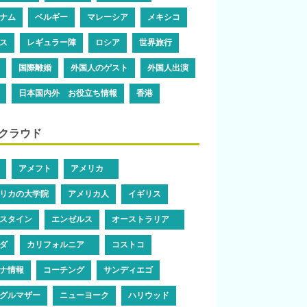
ナム
ベルギー
マレーシア
メキシコ
ス
レギュラー陣
ロシア
世界旅行
国際離婚
外国人のゲスト
外国人出演
日本国内外 お役立ち情報
香港
クラウド
アメフト
アメリカ
リカの大学院
アメリカ人
イギリス
スタイン
エンゼルス
オーストラリア
ダ
カリフォルニア
コストコ
ナ情報
コーチング
サンディエゴ
グルマザー
ニューヨーク
ハリウッド