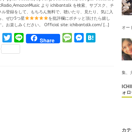
rtRadio,AmazonMusic より ichibantalk を検索、サブスク、チ
ネル登録をして、もちろん無料で、聴いたり、見たり、気に入
ら、ぜひ5つ星
を批評欄にポチッと頂けたら嬉し
お楽しみください。 Official site: ichibantalk.com/
[…]
オー
F
T
Li
M
M
H
Share
a
w
n
es
es
at
S
ce
it
e
s
se
e
h
b
te
a
n
n
ar
o
r
g
g
a
集、
e
o
e
er
ICH
ォロ
k
カテ