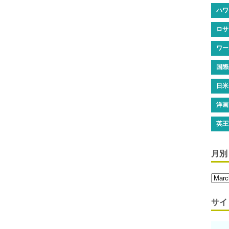
ハワ
ロサ
ワー
国際
日米
洋画
英王
月別
サイ