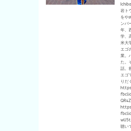
Ich
岩ト
をや
ンバ
年、
学、
米大
エゴ
業。
た。
話。
エゴ
りだ
http
fbcl
QR4Z
http
fbcl
wU5
聴い