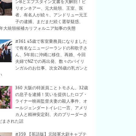
ンBとエプスタイン文書を大解剖！ビ
リオンネアー、元大統領、王室、医
者、有名人が続々、アンドリュー元王
子の逮捕、まだまだ続く選挙疑惑、
28年大統領候補カリフォルニア知事の失態
#361 45歳で客室乗務員になりました
で有名なニュージーランドの和歌子さ
ん、5年前に沖縄に移住、再婚、今回
夫婦でNZでの再出発、数々のバイリ
ンガルのお仕事、次女26歳の乳ガンと
い
360 大阪の特派員ことトモさん、32歳
の息子を逮捕！笑いを提供したロブ・
ライナー映画監督夫妻の殺人事件、オ
ールジェンダートイレに一言、アメリ
カ人と精神安定剤、犬のブリーダーさ
だまされた話
#359 【英語版】元陸軍大尉キャプテ