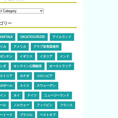
ゴリー
IBANTALK
UNCATEGORIZED
アイルランド
リカ
アメリカ
アラブ首長国連邦
ゼンチン
イギリス
イタリア
インド
ンダ
オンライン公開録音
オーストラリア
ストリア
カナダ
コロンビア
ガポール
スイス
スウェーデン
イン
タイ
ドイツ
ニュージーランド
ール
ノルウェー
フィリピン
フランス
ートーク
ブラジル
ベストオブ