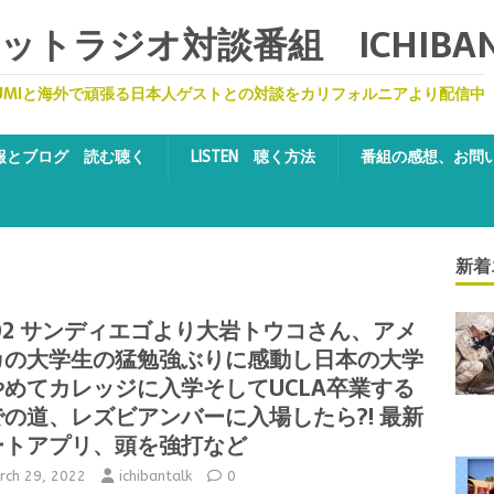
トラジオ対談番組 ICHIBA
UMIと海外で頑張る日本人ゲストとの対談をカリフォルニアより配信中
報とブログ 読む聴く
LISTEN 聴く方法
番組の感想、お問
新着
02 サンディエゴより大岩トウコさん、アメ
カの大学生の猛勉強ぶりに感動し日本の大学
やめてカレッジに入学そしてUCLA卒業する
での道、レズビアンバーに入場したら?! 最新
ートアプリ、頭を強打など
rch 29, 2022
ichibantalk
0