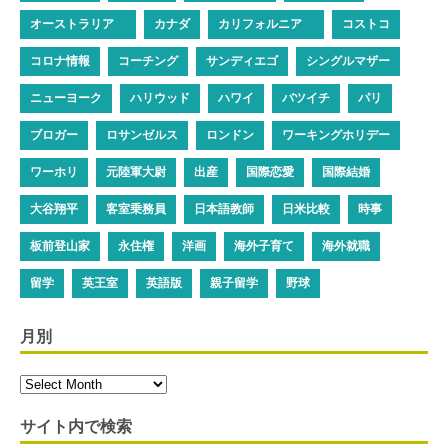
オーストラリア
カナダ
カリフォルニア
コストコ
コロナ情報
コーチング
サンディエゴ
シングルマザー
ニューヨーク
ハリウッド
ハワイ
バツイチ
パリ
ブロガー
ロサンゼルス
ロンドン
ワーキングホリデー
ワーホリ
元陸軍大尉
出産
国際恋愛
国際結婚
大谷翔平
客室乗務員
日本語教師
日米比較
時事
板前登山家
永住権
洋画
海外子育て
海外就職
留学
英王室
英語版
親子留学
野球
月別
サイト内で検索