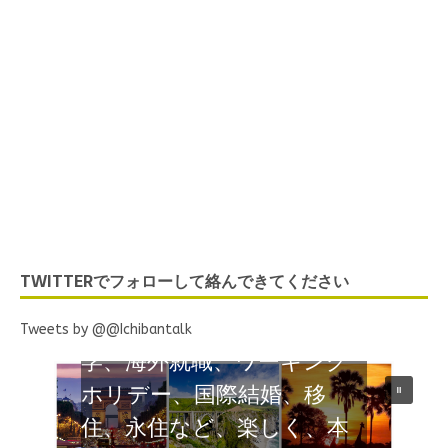
Listen to IchibanTalk
Now
TWITTERでフォローして絡んできてください
ネットラジオ 海外でがん
ばる日本人のナマの声 留
Tweets by @@Ichibantalk
学、海外就職、ワーキング
ホリデー、国際結婚、移
住、永住など、楽しく、本