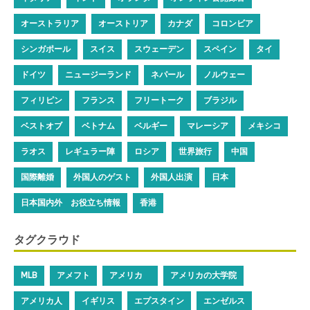
オーストラリア
オーストリア
カナダ
コロンビア
シンガポール
スイス
スウェーデン
スペイン
タイ
ドイツ
ニュージーランド
ネパール
ノルウェー
フィリピン
フランス
フリートーク
ブラジル
ベストオブ
ベトナム
ベルギー
マレーシア
メキシコ
ラオス
レギュラー陣
ロシア
世界旅行
中国
国際離婚
外国人のゲスト
外国人出演
日本
日本国内外 お役立ち情報
香港
タグクラウド
MLB
アメフト
アメリカ
アメリカの大学院
アメリカ人
イギリス
エプスタイン
エンゼルス