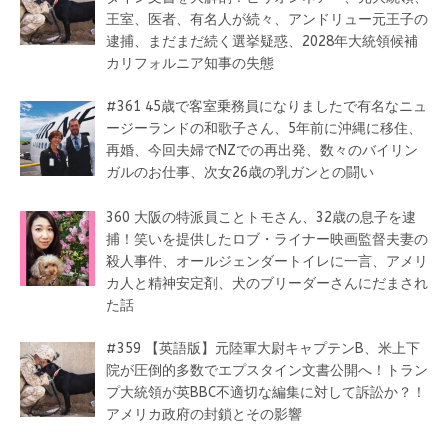
王室、医者、有名人が続々、アンドリュー元王子の
逮捕、まだまだ続く選挙疑惑、2028年大統領候補
カリフォルニア知事の失態
#361 45歳で客室乗務員になりましたで有名なニュ
ージーランドの和歌子さん、5年前に沖縄に移住、
再婚、今回夫婦でNZでの再出発、数々のバイリン
ガルのお仕事、次女26歳の乳ガンとの闘い
360 大阪の特派員ことトモさん、32歳の息子を逮
捕！笑いを提供したロブ・ライナー映画監督夫妻の
殺人事件、オールジェンダートイレに一言、アメリ
カ人と精神安定剤、犬のブリーダーさんにだまされ
た話
#359 【英語版】元陸軍大尉キャプテンB、米上下
院が圧倒的多数でエプスタイン文書公開へ！トラン
プ大統領が英BBC不適切な編集に対して訴訟か？！
アメリカ政府の封鎖とその影響