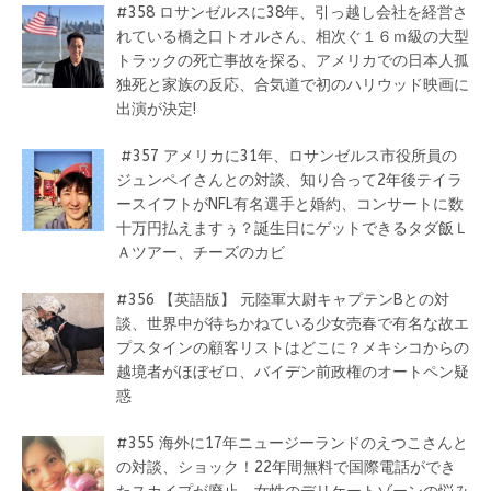
#358 ロサンゼルスに38年、引っ越し会社を経営さ
れている橋之口トオルさん、相次ぐ１６ｍ級の大型
トラックの死亡事故を探る、アメリカでの日本人孤
独死と家族の反応、合気道で初のハリウッド映画に
出演が決定!
#357 アメリカに31年、ロサンゼルス市役所員の
ジュンペイさんとの対談、知り合って2年後テイラ
ースイフトがNFL有名選手と婚約、コンサートに数
十万円払えますぅ？誕生日にゲットできるタダ飯Ｌ
Ａツアー、チーズのカビ
#356 【英語版】 元陸軍大尉キャプテンBとの対
談、世界中が待ちかねている少女売春で有名な故エ
プスタインの顧客リストはどこに？メキシコからの
越境者がほぼゼロ、バイデン前政権のオートペン疑
惑
#355 海外に17年ニュージーランドのえつこさんと
の対談、ショック！22年間無料で国際電話ができ