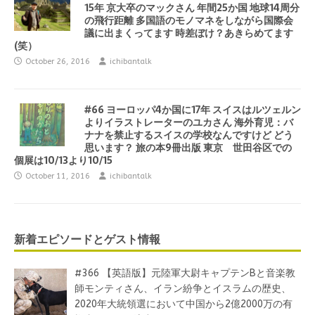
15年 京大卒のマックさん 年間25か国 地球14周分
の飛行距離 多国語のモノマネをしながら国際会
議に出まくってます 時差ぼけ？あきらめてます
(笑）
October 26, 2016
ichibantalk
#66 ヨーロッパ4か国に17年 スイスはルツェルン
よりイラストレーターのユカさん 海外育児：バ
ナナを禁止するスイスの学校なんですけど どう
思います？ 旅の本9冊出版 東京 世田谷区での
個展は10/13より10/15
October 11, 2016
ichibantalk
新着エピソードとゲスト情報
#366 【英語版】元陸軍大尉キャプテンBと音楽教
師モンティさん、イラン紛争とイスラムの歴史、
2020年大統領選において中国から2億2000万の有