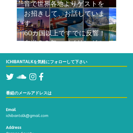
音で世界各地よりゲストを
お招きして、お話していま
す。
60カ国以上ですでに反響！
在米２８年 バイリンガル
なTatsumiが関西弁でカリ
フォルニアよりお届けする
ICHIBANTALKを気軽にフォローして下さい
６０分の対談番組。お楽し
みください
番組のメールアドレスは
Email
ichibantalk@gmail.com
Address