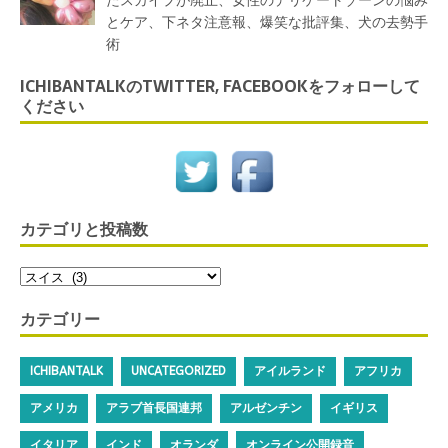
たスカイプが廃止、女性のデリケートゾーンの悩み
とケア、下ネタ注意報、爆笑な批評集、犬の去勢手
術
ICHIBANTALKのTWITTER, FACEBOOKをフォローして
ください
カテゴリと投稿数
カテゴリー
ICHIBANTALK
UNCATEGORIZED
アイルランド
アフリカ
アメリカ
アラブ首長国連邦
アルゼンチン
イギリス
イタリア
インド
オランダ
オンライン公開録音