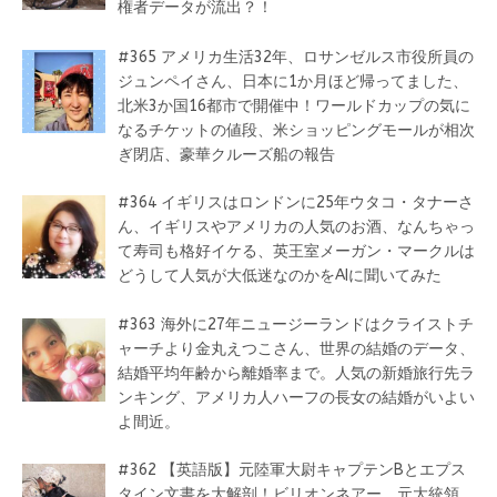
権者データが流出？！
#365 アメリカ生活32年、ロサンゼルス市役所員の
ジュンペイさん、日本に1か月ほど帰ってました、
北米3か国16都市で開催中！ワールドカップの気に
なるチケットの値段、米ショッピングモールが相次
ぎ閉店、豪華クルーズ船の報告
#364 イギリスはロンドンに25年ウタコ・タナーさ
ん、イギリスやアメリカの人気のお酒、なんちゃっ
て寿司も格好イケる、英王室メーガン・マークルは
どうして人気が大低迷なのかをAIに聞いてみた
#363 海外に27年ニュージーランドはクライストチ
ャーチより金丸えつこさん、世界の結婚のデータ、
結婚平均年齢から離婚率まで。人気の新婚旅行先ラ
ンキング、アメリカ人ハーフの長女の結婚がいよい
よ間近。
#362 【英語版】元陸軍大尉キャプテンBとエプス
タイン文書を大解剖！ビリオンネアー、元大統領、