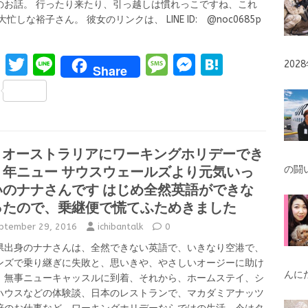
のお話。 行ったり来たり、引っ越しは慣れっこですね、これ
大忙しな裕子さん。 彼女のリンクは、 LINE ID: @noc0685p
F
T
Li
M
M
H
20
Share
a
w
n
es
es
at
S
ce
it
e
s
se
e
h
b
te
a
n
n
ar
o
r
g
g
a
21 オーストラリアにワーキングホリデーでき
e
３年ニュー サウスウェールズより元気いっ
o
e
er
の闘
いのナナさんです はじめ全然英語ができな
k
ったので、乗継便で慌てふためきました
ptember 29, 2016
ichibantalk
0
県出身のナナさんは、全然できない英語で、いきなり空港で、
ンズで乗り継ぎに失敗と、思いきや、やさしいオージーに助け
んに
、無事ニューキャッスルに到着、それから、ホームステイ、シ
ハウスなどの体験談、日本のレストランで、マカダミアナッツ