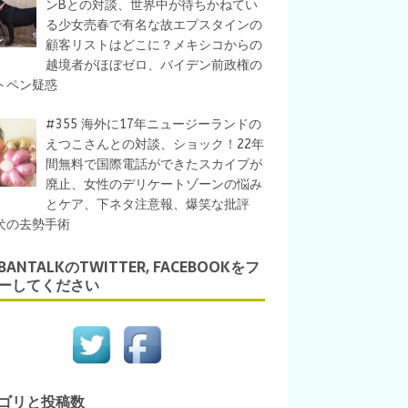
ンBとの対談、世界中が待ちかねてい
る少女売春で有名な故エプスタインの
顧客リストはどこに？メキシコからの
越境者がほぼゼロ、バイデン前政権の
トペン疑惑
#355 海外に17年ニュージーランドの
えつこさんとの対談、ショック！22年
間無料で国際電話ができたスカイプが
廃止、女性のデリケートゾーンの悩み
とケア、下ネタ注意報、爆笑な批評
犬の去勢手術
IBANTALKのTWITTER, FACEBOOKをフ
ーしてください
ゴリと投稿数