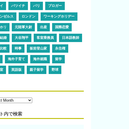
イ
バツイチ
パリ
ブロガー
ンゼルス
ロンドン
ワーキングホリデー
ホリ
元陸軍大尉
出産
国際恋愛
結婚
大谷翔平
客室乗務員
日本語教師
比較
時事
板前登山家
永住権
海外子育て
海外就職
留学
室
英語版
親子留学
野球
ト内で検索