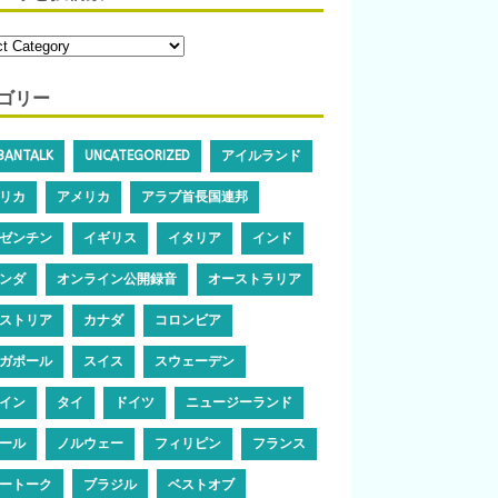
ゴリー
IBANTALK
UNCATEGORIZED
アイルランド
リカ
アメリカ
アラブ首長国連邦
ゼンチン
イギリス
イタリア
インド
ンダ
オンライン公開録音
オーストラリア
ストリア
カナダ
コロンビア
ガポール
スイス
スウェーデン
イン
タイ
ドイツ
ニュージーランド
ール
ノルウェー
フィリピン
フランス
ートーク
ブラジル
ベストオブ