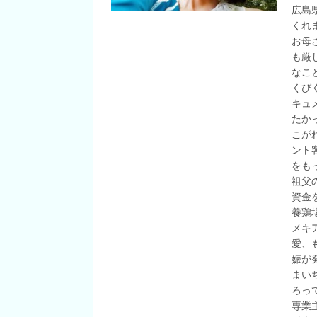
広島
くれ
お母
も厳
なこ
くび
キュ
たか
こが
ント
をも
祖父
資金
養鶏
メキ
愛、
娠が
まい
ろっ
専業