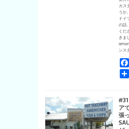
カス
うか
ドイ
の話
くだ
きまし
amor
ンスタグ
#3
ア
張っ
SA