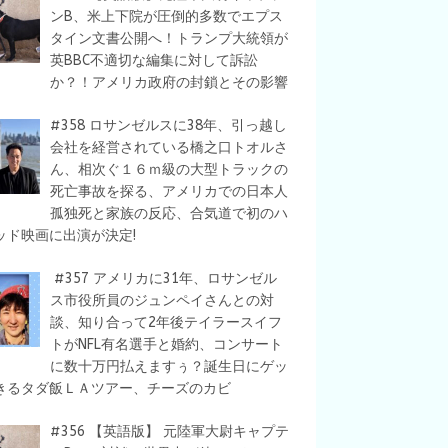
ンB、米上下院が圧倒的多数でエプス
タイン文書公開へ！トランプ大統領が
英BBC不適切な編集に対して訴訟
か？！アメリカ政府の封鎖とその影響
#358 ロサンゼルスに38年、引っ越し
会社を経営されている橋之口トオルさ
ん、相次ぐ１６ｍ級の大型トラックの
死亡事故を探る、アメリカでの日本人
孤独死と家族の反応、合気道で初のハ
ッド映画に出演が決定!
#357 アメリカに31年、ロサンゼル
ス市役所員のジュンペイさんとの対
談、知り合って2年後テイラースイフ
トがNFL有名選手と婚約、コンサート
に数十万円払えますぅ？誕生日にゲッ
きるタダ飯ＬＡツアー、チーズのカビ
#356 【英語版】 元陸軍大尉キャプテ