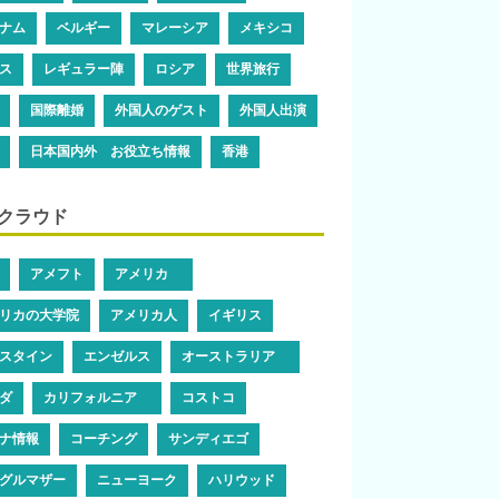
ナム
ベルギー
マレーシア
メキシコ
ス
レギュラー陣
ロシア
世界旅行
国際離婚
外国人のゲスト
外国人出演
日本国内外 お役立ち情報
香港
クラウド
アメフト
アメリカ
リカの大学院
アメリカ人
イギリス
スタイン
エンゼルス
オーストラリア
ダ
カリフォルニア
コストコ
ナ情報
コーチング
サンディエゴ
グルマザー
ニューヨーク
ハリウッド