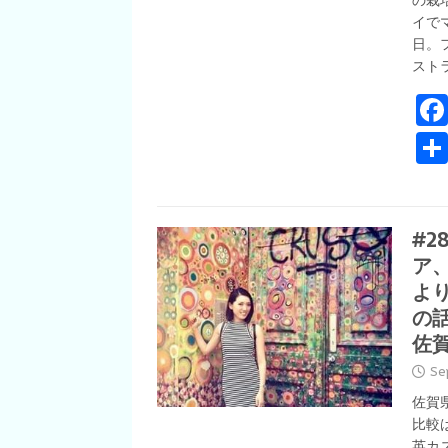
の栽
イで
日。
スト
#
ア
よ
の
佐
Se
佐賀
比較
英カ