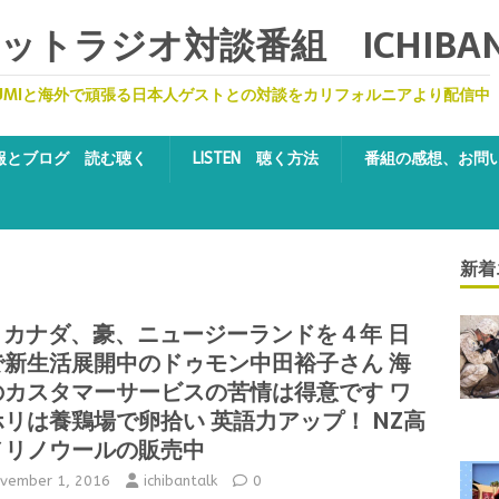
トラジオ対談番組 ICHIBA
UMIと海外で頑張る日本人ゲストとの対談をカリフォルニアより配信中
報とブログ 読む聴く
LISTEN 聴く方法
番組の感想、お問
新着
1 カナダ、豪、ニュージーランドを４年 日
で新生活展開中のドゥモン中田裕子さん 海
のカスタマーサービスの苦情は得意です ワ
ホリは養鶏場で卵拾い 英語力アップ！ NZ高
メリノウールの販売中
vember 1, 2016
ichibantalk
0