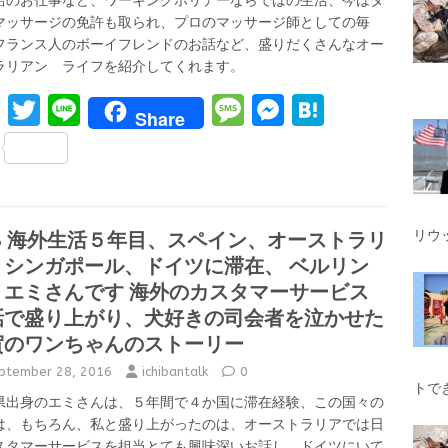
培のお仕事など、ワーキングホリデーならではの生活、今はタ
マッサージの免許も取られ、プロのマッサージ師としての毎
フランス人のボーイフレンドのお話など、盛りだくさんなオー
ラリアン ライフを紹介してくれます。
F
T
Li
M
M
H
Share
a
w
n
es
es
at
S
ce
it
e
s
se
e
h
b
te
a
n
n
ar
o
r
g
g
a
28 海外生活５年目、スペイン、オーストラリ
e
リウ
、シンガポール、ドイツに滞在、 ベルリン
o
e
er
りエミさんです 海外のカスタマーサービス
k
話で盛り上がり、犬好きの司会者を泣かせた
賀のワンちゃんのストーリー
ptember 28, 2016
ichibantalk
0
トで
県出身のエミさんは、５年間で４か国に滞在経験、この国々の
は、もちろん、私と盛り上がったのは、オーストラリアでは日
スタマーサービスを担当とても興味深いお話し、ドイツにいて