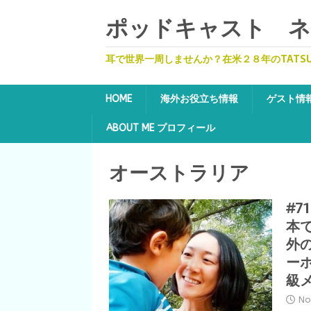
ポッドキャスト ネッ
耳で世界一周しませんか？在米２８年のTATS
HOME
海外お役立ち情報
ゲスト情
ABOUT ME プロフィール
オーストラリア
#7
本
外
ー
級
No