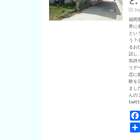
ど。
Se
福岡
界に
とい
う？
るお
話し
気持
リデ
恋に
験を
まし
んのブ
twit