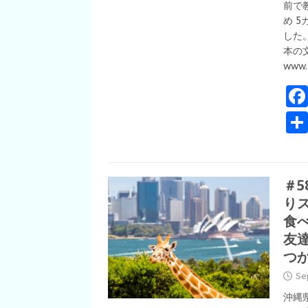
前で
め 
した。
本の文
www.
＃
り
食
友
つ
Se
沖縄