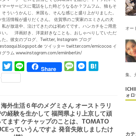
タマーサービスに電話をした時どうなるか？フムフム、独もそ
、そういうかんじ、米国も、そんな感じと盛り上がりました。
ツ生活情報が盛りだくさん。 佐賀県のご実家のエミさんの犬
、私が放送中、泣けてきたのは初めてです。ハンカチをご用意
オー
さい。 洋画好き、洋楽好きなことも、おしゃべりしていただ
た。彼女のブログ、Twitter, Instagram ブログ
estaaqui.blogspot.de ツイッター twitter.com/emicocoa イ
ラム www.instagram.com/emiinberlin/
F
T
Li
M
M
H
Share
a
w
n
es
es
at
S
集、
ce
it
e
s
se
e
h
ICH
b
te
a
n
n
ォロ
ar
o
r
g
g
a
1 海外生活６年のメグミさん オーストラリ
e
での経験を生かして 福岡県より上京して頑
o
e
er
てます ケチャップのことは、TOMATO
k
UCEっていうんですよ 発音失敗しましたけ
カテ