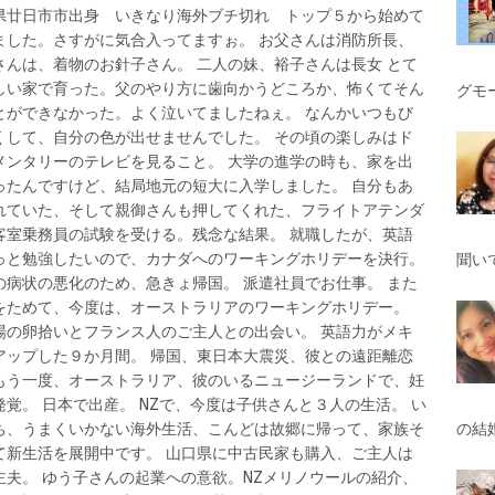
県廿日市市出身 いきなり海外ブチ切れ トップ５から始めて
ました。さすがに気合入ってますぉ。 お父さんは消防所長、
さんは、着物のお針子さん。 二人の妹、裕子さんは長女 とて
しい家で育った。父のやり方に歯向かうどころか、怖くてそん
グモ
とができなかった。よく泣いてましたねぇ。 なんかいつもび
くして、自分の色が出せませんでした。 その頃の楽しみはド
メンタリーのテレビを見ること。 大学の進学の時も、家を出
ったんですけど、結局地元の短大に入学しました。 自分もあ
れていた、そして親御さんも押してくれた、フライトアテンダ
客室乗務員の試験を受ける。残念な結果。 就職したが、英語
っと勉強したいので、カナダへのワーキングホリデーを決行。
聞い
の病状の悪化のため、急きょ帰国。 派遣社員でお仕事。 また
をためて、今度は、オーストラリアのワーキングホリデー。
場の卵拾いとフランス人のご主人との出会い。 英語力がメキ
アップした９か月間。 帰国、東日本大震災、彼との遠距離恋
もう一度、オーストラリア、彼のいるニュージーランドで、妊
発覚。 日本で出産。 NZで、今度は子供さんと３人の生活。 い
ち、うまくいかない海外生活、こんどは故郷に帰って、家族そ
の結
て新生活を展開中です。 山口県に中古民家も購入、ご主人は
主夫。 ゆう子さんの起業への意欲。NZメリノウールの紹介、