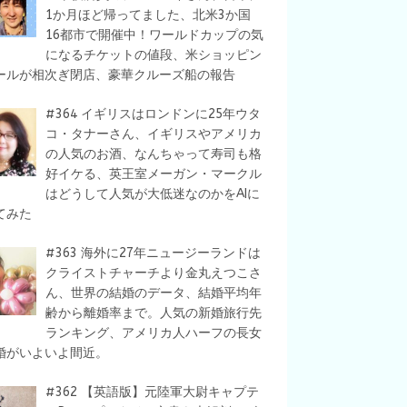
1か月ほど帰ってました、北米3か国
16都市で開催中！ワールドカップの気
になるチケットの値段、米ショッピン
ールが相次ぎ閉店、豪華クルーズ船の報告
#364 イギリスはロンドンに25年ウタ
コ・タナーさん、イギリスやアメリカ
の人気のお酒、なんちゃって寿司も格
好イケる、英王室メーガン・マークル
はどうして人気が大低迷なのかをAIに
てみた
#363 海外に27年ニュージーランドは
クライストチャーチより金丸えつこさ
ん、世界の結婚のデータ、結婚平均年
齢から離婚率まで。人気の新婚旅行先
ランキング、アメリカ人ハーフの長女
婚がいよいよ間近。
#362 【英語版】元陸軍大尉キャプテ