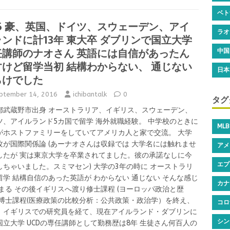
b
te
a
n
n
ar
ベト
o
r
g
g
a
46 豪、英国、ドイツ、スウェーデン、アイ
e
ラオ
ンドに計13年 東大卒 ダブリンで国立大学
o
e
er
任講師のナオさん 英語には自信があったん
中国
k
すけど留学当初 結構わからない、 通じない
日本
らけでした
ptember 14, 2016
ichibantalk
0
タグ
都武蔵野市出身 オーストラリア、イギリス、スウェーデン、
ツ、アイルランド5カ国で留学 海外就職経験。 中学校のときに
MLB
がホストファミリーをしていてアメリカ人と家で交流。 大学
攻が国際関係論 (あーナオさんは収録では 大学名には触れませ
アメ
したが 実は東京大学を卒業されてました。彼の承諾なしに今
エプ
しちゃいました。スミマセン) 大学の3年の時に オーストラリ
留学 結構自信のあった英語が わからない 通じない そんな感じ
カナ
始まる その後イギリスへ渡り修士課程 (ヨーロッパ政治と歴
、博士課程(医療政策の比較分析：公共政策・政治学）を終え、
コロ
、イギリスでの研究員を経て、現在アイルランド・ダブリンに
シン
国立大学 UCDの専任講師として勤務歴は8年 生徒さん何百人の