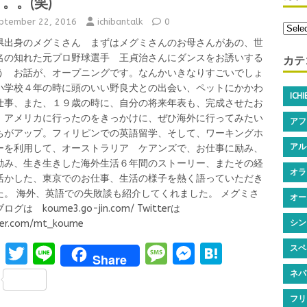
。。(笑)
ptember 22, 2016
ichibantalk
0
県出身のメグミさん まずはメグミさんのお母さんがあの、世
カテ
名の知れた元プロ野球選手 王貞治さんにダンスをお誘いする
う お話が、オープニングです。なんかいきなりすごいでしょ
小学校４年の時に頭のいい野良犬との出会い、ペットにかかわ
ICH
仕事、また、１９歳の時に、自分の将来年表も、完成させたお
、アメリカに行ったのをきっかけに、ぜひ海外に行ってみたい
アフ
ちがアップ。フィリピンでの英語留学、そして、ワーキングホ
アル
ーを利用して、オーストラリア ケアンズで、お仕事に励み、
励み、生き生きした海外生活６年間のストーリー、またその経
オラ
活かした、東京でのお仕事、生活の様子を熱く語っていただき
た。 海外、英語での失敗談も紹介してくれました。 メグミさ
オー
ログは koume3.go-jin.com/ Twitterは
ter.com/mt_koume
シン
F
T
Li
M
M
H
スペ
Share
a
w
n
es
es
at
S
ネパ
ce
it
e
s
se
e
h
フリ