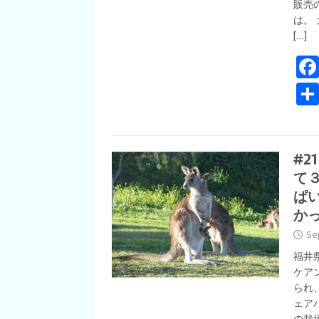
販売
は。 
[…]
#
て
ぱ
か
Se
福井
ケア
られ
ェア