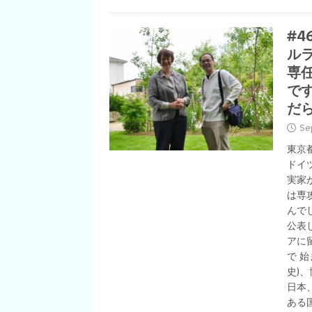
#
ルラ
専
で
だ
Se
東京
ドイ
実家
は専
んで
公表
アに
で 
史)
日本
ある