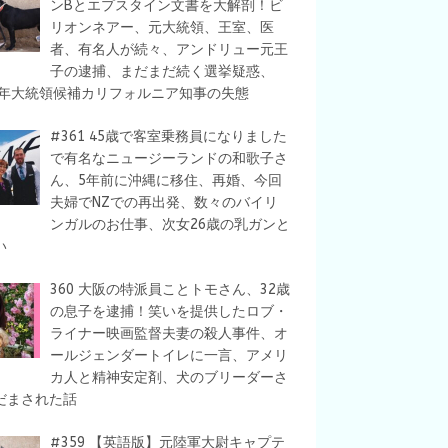
ンBとエプスタイン文書を大解剖！ビ
リオンネアー、元大統領、王室、医
者、有名人が続々、アンドリュー元王
子の逮捕、まだまだ続く選挙疑惑、
28年大統領候補カリフォルニア知事の失態
#361 45歳で客室乗務員になりました
で有名なニュージーランドの和歌子さ
ん、5年前に沖縄に移住、再婚、今回
夫婦でNZでの再出発、数々のバイリ
ンガルのお仕事、次女26歳の乳ガンと
い
360 大阪の特派員ことトモさん、32歳
の息子を逮捕！笑いを提供したロブ・
ライナー映画監督夫妻の殺人事件、オ
ールジェンダートイレに一言、アメリ
カ人と精神安定剤、犬のブリーダーさ
だまされた話
#359 【英語版】元陸軍大尉キャプテ