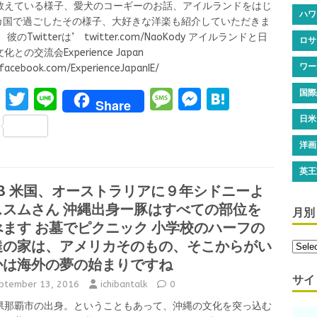
教えている様子、愛犬のコーギーのお話、アイルランドをはじ
ハワ
5カ国で過ごしたその様子、大好きな洋楽も紹介していただきま
 彼のTwitterは’ twitter.com/NaoKody アイルランドと日
ロサ
化との交流会Experience Japan
ワー
facebook.com/ExperienceJapanIE/
F
T
Li
M
M
H
国際
Share
a
w
n
es
es
at
S
日米
ce
it
e
s
se
e
h
洋画
b
te
a
n
n
ar
英王
o
r
g
g
a
58 米国、オーストラリアに９年シドニーよ
e
ススムさん 沖縄出身ー豚はすべての部位を
o
e
er
月別
べます お墓でピクニック 小学校のハーフの
k
達の家は、アメリカそのもの、そこからがい
かは海外の夢の始まりですね
サイ
ptember 13, 2016
ichibantalk
0
県那覇市の出身。ということもあって、沖縄の文化を突っ込む