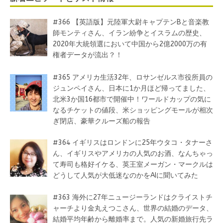
#366 【英語版】元陸軍大尉キャプテンBと音楽教
師モンティさん、イラン紛争とイスラムの歴史、
2020年大統領選において中国から2億2000万の有
権者データが流出？！
#365 アメリカ生活32年、ロサンゼルス市役所員の
ジュンペイさん、日本に1か月ほど帰ってました、
北米3か国16都市で開催中！ワールドカップの気に
なるチケットの値段、米ショッピングモールが相次
ぎ閉店、豪華クルーズ船の報告
#364 イギリスはロンドンに25年ウタコ・タナーさ
ん、イギリスやアメリカの人気のお酒、なんちゃっ
て寿司も格好イケる、英王室メーガン・マークルは
どうして人気が大低迷なのかをAIに聞いてみた
#363 海外に27年ニュージーランドはクライストチ
ャーチより金丸えつこさん、世界の結婚のデータ、
結婚平均年齢から離婚率まで。人気の新婚旅行先ラ