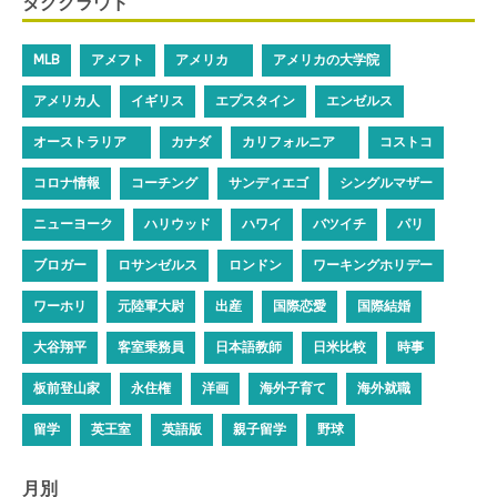
タグクラウド
MLB
アメフト
アメリカ
アメリカの大学院
アメリカ人
イギリス
エプスタイン
エンゼルス
オーストラリア
カナダ
カリフォルニア
コストコ
コロナ情報
コーチング
サンディエゴ
シングルマザー
ニューヨーク
ハリウッド
ハワイ
バツイチ
パリ
ブロガー
ロサンゼルス
ロンドン
ワーキングホリデー
ワーホリ
元陸軍大尉
出産
国際恋愛
国際結婚
大谷翔平
客室乗務員
日本語教師
日米比較
時事
板前登山家
永住権
洋画
海外子育て
海外就職
留学
英王室
英語版
親子留学
野球
月別