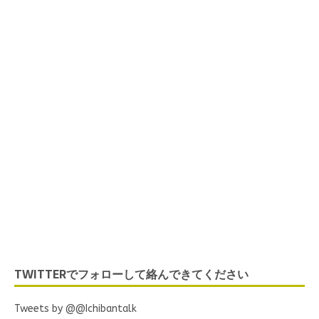
Listen to IchibanTalk
Now
TWITTERでフォローして絡んできてください
ネットラジオ 海外でがん
ばる日本人のナマの声 留
Tweets by @@Ichibantalk