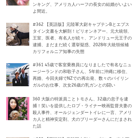
ンキング、アメリカ人ハーフの長女の結婚がいよい
よ間近。
#362 【英語版】元陸軍大尉キャプテンBとエプス
タイン文書を大解剖！ビリオンネアー、元大統領、
王室、医者、有名人が続々、アンドリュー元王子の
逮捕、まだまだ続く選挙疑惑、2028年大統領候補
カリフォルニア知事の失態
#361 45歳で客室乗務員になりましたで有名なニュ
ージーランドの和歌子さん、5年前に沖縄に移住、
再婚、今回夫婦でNZでの再出発、数々のバイリン
ガルのお仕事、次女26歳の乳ガンとの闘い
360 大阪の特派員ことトモさん、32歳の息子を逮
捕！笑いを提供したロブ・ライナー映画監督夫妻の
殺人事件、オールジェンダートイレに一言、アメリ
カ人と精神安定剤、犬のブリーダーさんにだまされ
た話