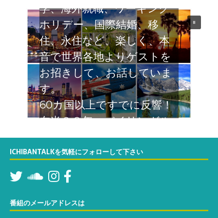
学、海外就職、ワーキング
ホリデー、国際結婚、移
住、永住など、楽しく、本
音で世界各地よりゲストを
お招きして、お話していま
す。
60カ国以上ですでに反響！
在米２８年 バイリンガル
なTatsumiが関西弁でカリ
フォルニアよりお届けする
ICHIBANTALKを気軽にフォローして下さい
６０分の対談番組。お楽し
みください
番組のメールアドレスは