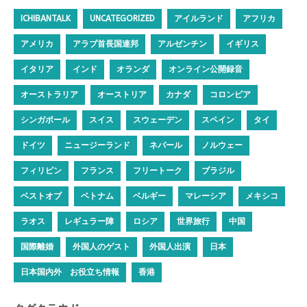
ICHIBANTALK
UNCATEGORIZED
アイルランド
アフリカ
アメリカ
アラブ首長国連邦
アルゼンチン
イギリス
イタリア
インド
オランダ
オンライン公開録音
オーストラリア
オーストリア
カナダ
コロンビア
シンガポール
スイス
スウェーデン
スペイン
タイ
ドイツ
ニュージーランド
ネパール
ノルウェー
フィリピン
フランス
フリートーク
ブラジル
ベストオブ
ベトナム
ベルギー
マレーシア
メキシコ
ラオス
レギュラー陣
ロシア
世界旅行
中国
国際離婚
外国人のゲスト
外国人出演
日本
日本国内外 お役立ち情報
香港