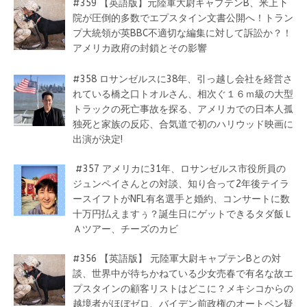
#359 【英語版】元陸軍大尉キャプテンB、米上下
院が圧倒的多数でエプスタイン文書公開へ！トラン
プ大統領が英BBC不適切な編集に対して訴訟か？！
アメリカ政府の封鎖とその影響
#358 ロサンゼルスに38年、引っ越し会社を経営さ
れている橋之口トオルさん、相次ぐ１６ｍ級の大型
トラックの死亡事故を探る、アメリカでの日本人孤
独死と家族の反応、合気道で初のハリウッド映画に
出演が決定!
#357 アメリカに31年、ロサンゼルス市役所員の
ジュンペイさんとの対談、知り合って2年後テイラ
ースイフトがNFL有名選手と婚約、コンサートに数
十万円払えますぅ？誕生日にゲットできるタダ飯Ｌ
Ａツアー、チーズのカビ
#356 【英語版】 元陸軍大尉キャプテンBとの対
談、世界中が待ちかねている少女売春で有名な故エ
プスタインの顧客リストはどこに？メキシコからの
越境者がほぼゼロ、バイデン前政権のオートペン疑