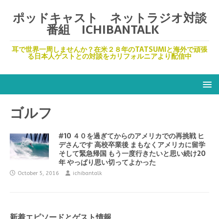
ポッドキャスト ネットラジオ対談
番組 ICHIBANTALK
耳で世界一周しませんか？在米２８年のTATSUMIと海外で頑張
る日本人ゲストとの対談をカリフォルニアより配信中
ゴルフ
#10 ４０を過ぎてからのアメリカでの再挑戦 ヒ
デさんです 高校卒業後 まもなくアメリカに留学
そして緊急帰国 もう一度行きたいと思い続け20
年 やっぱり思い切ってよかった
October 5, 2016
ichibantalk
新着エピソードとゲスト情報