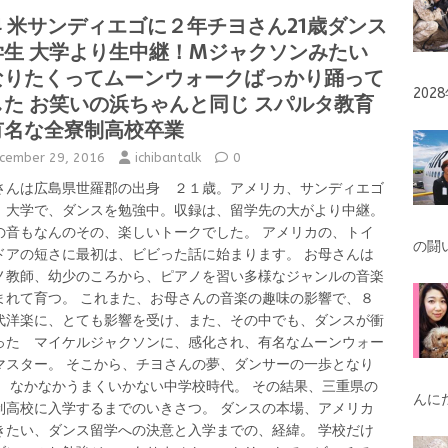
o
r
g
g
a
4 米サンディエゴに２年チヨさん21歳ダンス
e
学生 大学より生中継！Mジャクソンみたい
o
e
er
なりたくってムーンウォークばっかり踊って
k
20
した お笑いの浜ちゃんと同じ スパルタ教育
有名な全寮制高校卒業
cember 29, 2016
ichibantalk
0
さんは広島県世羅郡の出身 ２１歳。アメリカ、サンディエゴ
、大学で、ダンスを勉強中。収録は、留学先の大がより中継。
の音もなんのその、楽しいトークでした。 アメリカの、トイ
の闘
ドアの短さに最初は、ビビった話に始まります。 お母さんは
ノ教師、幼少のころから、ピアノを習い多様なジャンルの音楽
まれて育つ。 これまた、お母さんの音楽の趣味の影響で、８
代洋楽に、とても影響を受け、また、その中でも、ダンスが衝
った マイケルジャクソンに、感化され、有名なムーンウォー
マスター。 そこから、チヨさんの夢、ダンサーの一歩となり
。 なかなかうまくいかない中学校時代。 その結果、三重県の
んに
制高校に入学するまでのいきさつ。 ダンスの本場、アメリカ
きたい、ダンス留学への決意と入学までの、経緯。 学校だけ