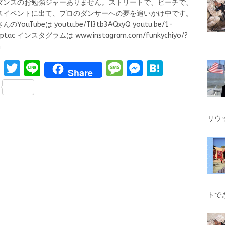
ダンスのお勉強ジャーありません。ストリートで、ビーチで、
スイベントに出て、プロのダンサーへの夢を追いかけ中です。
のYouTubeは youtu.be/TI3tb3AQxyQ youtu.be/1-
rptac インスタグラムは www.instagram.com/funkychiyo/?
l=en
F
T
Li
M
M
H
Share
a
w
n
es
es
at
S
ce
it
e
s
se
e
h
b
te
a
n
n
ar
リウ
o
r
g
g
a
e
o
e
er
k
トで