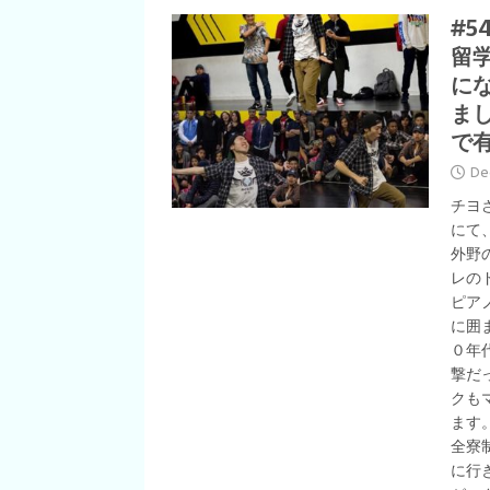
#5
留
に
ま
で
De
チヨ
にて
外野
レの
ピア
に囲
０年
撃だ
クも
ます
全寮
に行