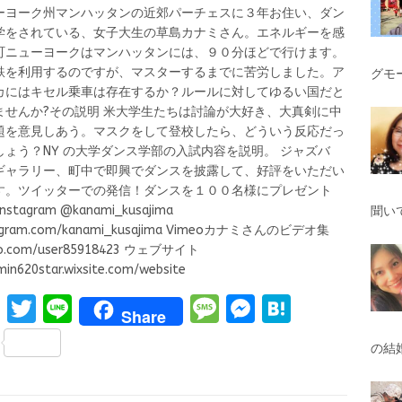
ーヨーク州マンハッタンの近郊パーチェスに３年お住い、ダン
学をされている、女子大生の草島カナミさん。エネルギーを感
町ニューヨークはマンハッタンには、９０分ほどで行けます。
鉄を利用するのですが、マスターするまでに苦労しました。ア
グモ
カにはキセル乗車は存在するか？ルールに対してゆるい国だと
ませんか?その説明 米大学生たちは討論が大好き、大真剣に中
題を意見しあう。マスクをして登校したら、どういう反応だっ
しょう？NY の大学ダンス学部の入試内容を説明。 ジャズバ
ギャラリー、町中で即興でダンスを披露して、好評をいただい
す。ツイッターでの発信！ダンスを１００名様にプレゼント
nstagram @kanami_kusajima
聞い
agram.com/kanami_kusajima Vimeoカナミさんのビデオ集
o.com/user85918423 ウェブサイト
in620star.wixsite.com/website
F
T
Li
M
M
H
Share
a
w
n
es
es
at
S
の結
ce
it
e
s
se
e
h
b
te
a
n
n
ar