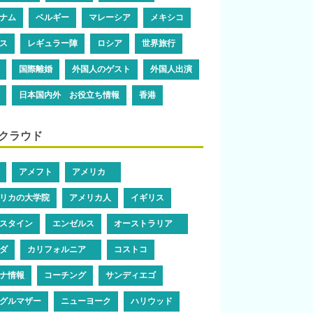
ナム
ベルギー
マレーシア
メキシコ
ス
レギュラー陣
ロシア
世界旅行
国際離婚
外国人のゲスト
外国人出演
日本国内外 お役立ち情報
香港
クラウド
アメフト
アメリカ
リカの大学院
アメリカ人
イギリス
スタイン
エンゼルス
オーストラリア
ダ
カリフォルニア
コストコ
ナ情報
コーチング
サンディエゴ
グルマザー
ニューヨーク
ハリウッド