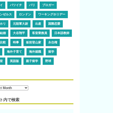
イ
バツイチ
パリ
ブロガー
ンゼルス
ロンドン
ワーキングホリデー
ホリ
元陸軍大尉
出産
国際恋愛
結婚
大谷翔平
客室乗務員
日本語教師
比較
時事
板前登山家
永住権
海外子育て
海外就職
留学
室
英語版
親子留学
野球
ト内で検索