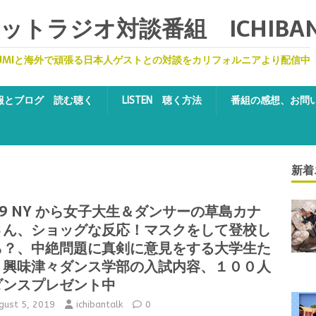
トラジオ対談番組 ICHIBA
UMIと海外で頑張る日本人ゲストとの対談をカリフォルニアより配信中
報とブログ 読む聴く
LISTEN 聴く方法
番組の感想、お問
新着
19 NY から女子大生＆ダンサーの草島カナ
さん、ショッグな反応！マスクをして登校し
ら？、中絶問題に真剣に意見をする大学生た
、興味津々ダンス学部の入試内容、１００人
ダンスプレゼント中
gust 5, 2019
ichibantalk
0