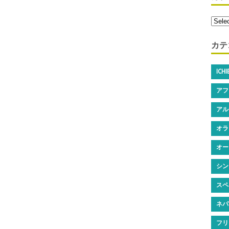
カテ
ICH
アフ
アル
オラ
オー
シン
スペ
ネパ
フリ