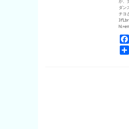
が、
ダン
チヨさん
3fLb
h