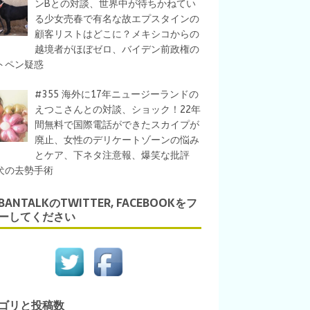
ンBとの対談、世界中が待ちかねてい
る少女売春で有名な故エプスタインの
顧客リストはどこに？メキシコからの
越境者がほぼゼロ、バイデン前政権の
トペン疑惑
#355 海外に17年ニュージーランドの
えつこさんとの対談、ショック！22年
間無料で国際電話ができたスカイプが
廃止、女性のデリケートゾーンの悩み
とケア、下ネタ注意報、爆笑な批評
犬の去勢手術
IBANTALKのTWITTER, FACEBOOKをフ
ーしてください
ゴリと投稿数