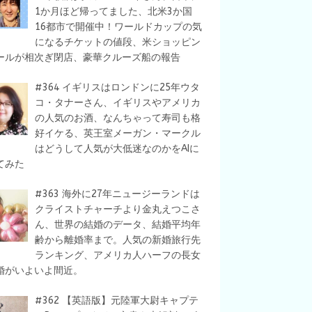
1か月ほど帰ってました、北米3か国
16都市で開催中！ワールドカップの気
になるチケットの値段、米ショッピン
ールが相次ぎ閉店、豪華クルーズ船の報告
#364 イギリスはロンドンに25年ウタ
コ・タナーさん、イギリスやアメリカ
の人気のお酒、なんちゃって寿司も格
好イケる、英王室メーガン・マークル
はどうして人気が大低迷なのかをAIに
てみた
#363 海外に27年ニュージーランドは
クライストチャーチより金丸えつこさ
ん、世界の結婚のデータ、結婚平均年
齢から離婚率まで。人気の新婚旅行先
ランキング、アメリカ人ハーフの長女
婚がいよいよ間近。
#362 【英語版】元陸軍大尉キャプテ