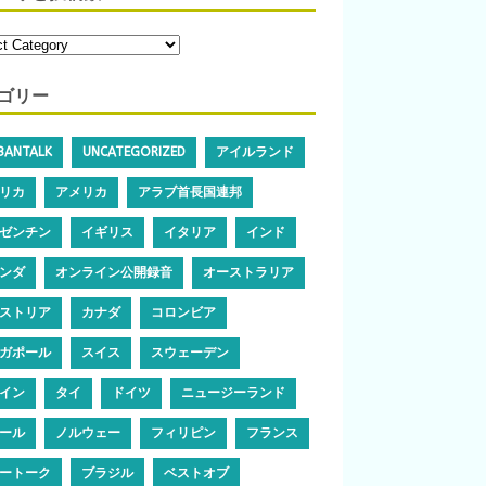
ゴリー
IBANTALK
UNCATEGORIZED
アイルランド
リカ
アメリカ
アラブ首長国連邦
ゼンチン
イギリス
イタリア
インド
ンダ
オンライン公開録音
オーストラリア
ストリア
カナダ
コロンビア
ガポール
スイス
スウェーデン
イン
タイ
ドイツ
ニュージーランド
ール
ノルウェー
フィリピン
フランス
ートーク
ブラジル
ベストオブ