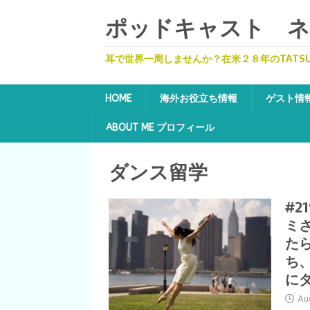
ポッドキャスト ネッ
耳で世界一周しませんか？在米２８年のTATS
HOME
海外お役立ち情報
ゲスト情
ABOUT ME プロフィール
ダンス留学
#2
ミ
た
ち
に
Au