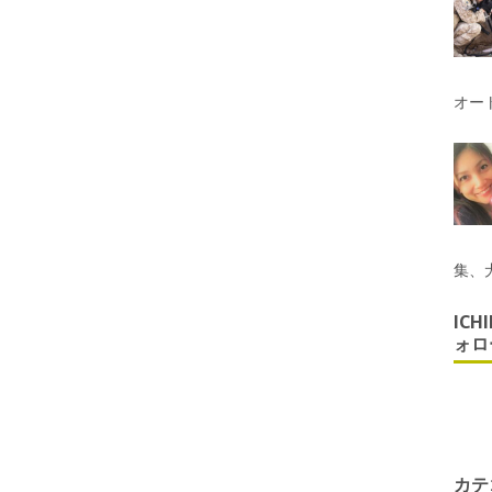
オー
集、
ICH
ォロ
カテ