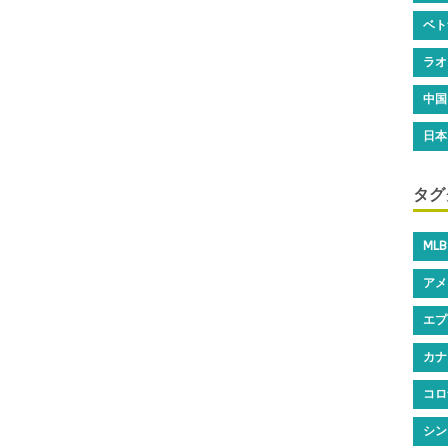
ベト
ラオ
中国
日本
タグ
MLB
アメ
エプ
カナ
コロ
シン