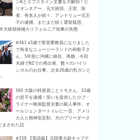
ンBとエプスタイン文書を大解剖！ビ
リオンネアー、元大統領、王室、医
者、有名人が続々、アンドリュー元王
子の逮捕、まだまだ続く選挙疑惑、
28年大統領候補カリフォルニア知事の失態
#361 45歳で客室乗務員になりました
で有名なニュージーランドの和歌子さ
ん、5年前に沖縄に移住、再婚、今回
夫婦でNZでの再出発、数々のバイリ
ンガルのお仕事、次女26歳の乳ガンと
い
360 大阪の特派員ことトモさん、32歳
の息子を逮捕！笑いを提供したロブ・
ライナー映画監督夫妻の殺人事件、オ
ールジェンダートイレに一言、アメリ
カ人と精神安定剤、犬のブリーダーさ
だまされた話
#359 【英語版】元陸軍大尉キャプテ