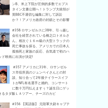
ンB、米上下院が圧倒的多数でエプス
タイン文書公開へ！トランプ大統領が
英BBC不適切な編集に対して訴訟
か？！アメリカ政府の封鎖とその影響
#358 ロサンゼルスに38年、引っ越し
会社を経営されている橋之口トオルさ
ん、相次ぐ１６ｍ級の大型トラックの
死亡事故を探る、アメリカでの日本人
孤独死と家族の反応、合気道で初のハ
ッド映画に出演が決定!
#357 アメリカに31年、ロサンゼル
ス市役所員のジュンペイさんとの対
談、知り合って2年後テイラースイフ
トがNFL有名選手と婚約、コンサート
に数十万円払えますぅ？誕生日にゲッ
きるタダ飯ＬＡツアー、チーズのカビ
#356 【英語版】 元陸軍大尉キャプテ