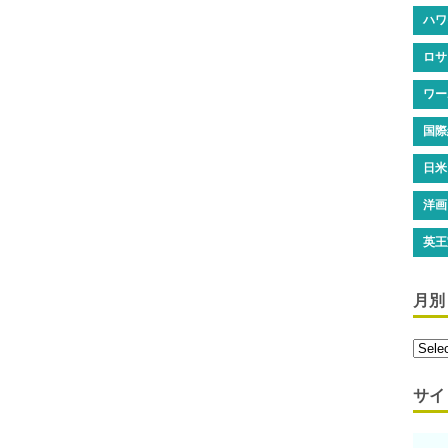
ハワ
ロサ
ワー
国際
日米
洋画
英王
月別
サイ