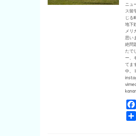
ニュ
ス留
じる
地下
メリ
思い
絶問
たで
ー、
てま
中。 I
inst
vime
kanam