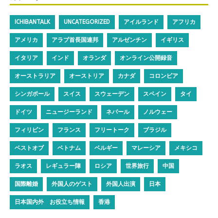
ICHIBANTALK
UNCATEGORIZED
アイルランド
アフリカ
アメリカ
アラブ首長国連邦
アルゼンチン
イギリス
イタリア
インド
オランダ
オンライン公開録音
オーストラリア
オーストリア
カナダ
コロンビア
シンガポール
スイス
スウェーデン
スペイン
タイ
ドイツ
ニュージーランド
ネパール
ノルウェー
フィリピン
フランス
フリートーク
ブラジル
ベストオブ
ベトナム
ベルギー
マレーシア
メキシコ
ラオス
レギュラー陣
ロシア
世界旅行
中国
国際離婚
外国人のゲスト
外国人出演
日本
日本国内外 お役立ち情報
香港