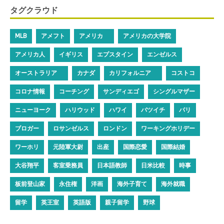
タグクラウド
MLB
アメフト
アメリカ
アメリカの大学院
アメリカ人
イギリス
エプスタイン
エンゼルス
オーストラリア
カナダ
カリフォルニア
コストコ
コロナ情報
コーチング
サンディエゴ
シングルマザー
ニューヨーク
ハリウッド
ハワイ
バツイチ
パリ
ブロガー
ロサンゼルス
ロンドン
ワーキングホリデー
ワーホリ
元陸軍大尉
出産
国際恋愛
国際結婚
大谷翔平
客室乗務員
日本語教師
日米比較
時事
板前登山家
永住権
洋画
海外子育て
海外就職
留学
英王室
英語版
親子留学
野球