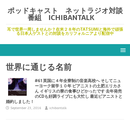
ポッドキャスト ネットラジオ対談
番組 ICHIBANTALK
耳で世界一周しませんか？在米２８年のTATSUMIと海外で頑張
る日本人ゲストとの対談をカリフォルニアより配信中
世界に通じる名前
#61 英国に４年全寮制の音楽高校へ そしてニュ
ーヨーク留学１０年 ピアニストの土肥エリカさ
ん イギリスの寮の食事ひどかったです 去年発売
のCDも好調ライブにも大忙し 最近ピアニストと
婚約しました！
September 23, 2016
ichibantalk