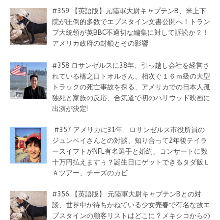
#359 【英語版】元陸軍大尉キャプテンB、米上下
院が圧倒的多数でエプスタイン文書公開へ！トラン
プ大統領が英BBC不適切な編集に対して訴訟か？！
アメリカ政府の封鎖とその影響
#358 ロサンゼルスに38年、引っ越し会社を経営さ
れている橋之口トオルさん、相次ぐ１６ｍ級の大型
トラックの死亡事故を探る、アメリカでの日本人孤
独死と家族の反応、合気道で初のハリウッド映画に
出演が決定!
#357 アメリカに31年、ロサンゼルス市役所員の
ジュンペイさんとの対談、知り合って2年後テイラ
ースイフトがNFL有名選手と婚約、コンサートに数
十万円払えますぅ？誕生日にゲットできるタダ飯Ｌ
Ａツアー、チーズのカビ
#356 【英語版】 元陸軍大尉キャプテンBとの対
談、世界中が待ちかねている少女売春で有名な故エ
プスタインの顧客リストはどこに？メキシコからの