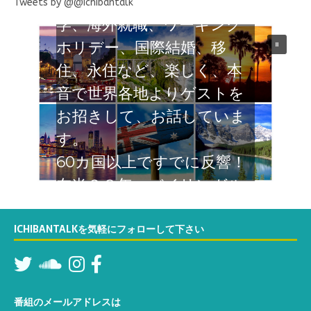
ばる日本人のナマの声 留
Tweets by @@Ichibantalk
学、海外就職、ワーキング
ホリデー、国際結婚、移
住、永住など、楽しく、本
音で世界各地よりゲストを
お招きして、お話していま
す。
60カ国以上ですでに反響！
在米２８年 バイリンガル
なTatsumiが関西弁でカリ
フォルニアよりお届けする
ICHIBANTALKを気軽にフォローして下さい
６０分の対談番組。お楽し
みください
番組のメールアドレスは