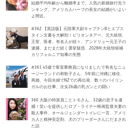
結婚平均年齢から離婚率まで。人気の新婚旅行先ラ
ンキング、アメリカ人ハーフの長女の結婚がいよい
よ間近。
#362 【英語版】元陸軍大尉キャプテンBとエプス
タイン文書を大解剖！ビリオンネアー、元大統領、
王室、医者、有名人が続々、アンドリュー元王子の
逮捕、まだまだ続く選挙疑惑、2028年大統領候補
カリフォルニア知事の失態
#361 45歳で客室乗務員になりましたで有名なニュ
ージーランドの和歌子さん、5年前に沖縄に移住、
再婚、今回夫婦でNZでの再出発、数々のバイリン
ガルのお仕事、次女26歳の乳ガンとの闘い
360 大阪の特派員ことトモさん、32歳の息子を逮
捕！笑いを提供したロブ・ライナー映画監督夫妻の
殺人事件、オールジェンダートイレに一言、アメリ
カ人と精神安定剤、犬のブリーダーさんにだまされ
た話