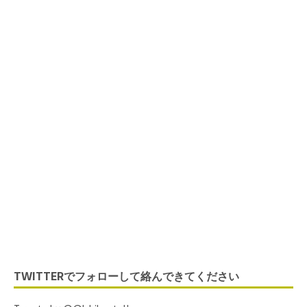
Listen to IchibanTalk
Now
TWITTERでフォローして絡んできてください
ネットラジオ 海外でがん