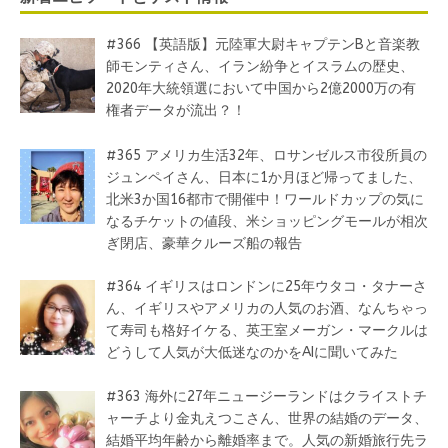
#366 【英語版】元陸軍大尉キャプテンBと音楽教
師モンティさん、イラン紛争とイスラムの歴史、
2020年大統領選において中国から2億2000万の有
権者データが流出？！
#365 アメリカ生活32年、ロサンゼルス市役所員の
ジュンペイさん、日本に1か月ほど帰ってました、
北米3か国16都市で開催中！ワールドカップの気に
なるチケットの値段、米ショッピングモールが相次
ぎ閉店、豪華クルーズ船の報告
#364 イギリスはロンドンに25年ウタコ・タナーさ
ん、イギリスやアメリカの人気のお酒、なんちゃっ
て寿司も格好イケる、英王室メーガン・マークルは
どうして人気が大低迷なのかをAIに聞いてみた
#363 海外に27年ニュージーランドはクライストチ
ャーチより金丸えつこさん、世界の結婚のデータ、
結婚平均年齢から離婚率まで。人気の新婚旅行先ラ