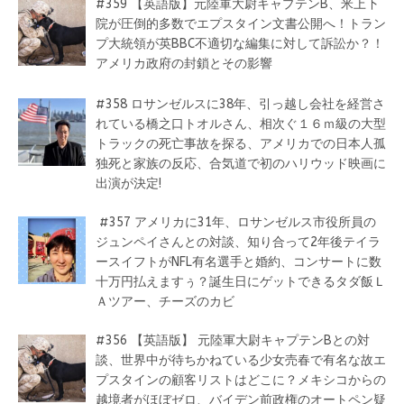
#359 【英語版】元陸軍大尉キャプテンB、米上下
院が圧倒的多数でエプスタイン文書公開へ！トラン
プ大統領が英BBC不適切な編集に対して訴訟か？！
アメリカ政府の封鎖とその影響
#358 ロサンゼルスに38年、引っ越し会社を経営さ
れている橋之口トオルさん、相次ぐ１６ｍ級の大型
トラックの死亡事故を探る、アメリカでの日本人孤
独死と家族の反応、合気道で初のハリウッド映画に
出演が決定!
#357 アメリカに31年、ロサンゼルス市役所員の
ジュンペイさんとの対談、知り合って2年後テイラ
ースイフトがNFL有名選手と婚約、コンサートに数
十万円払えますぅ？誕生日にゲットできるタダ飯Ｌ
Ａツアー、チーズのカビ
#356 【英語版】 元陸軍大尉キャプテンBとの対
談、世界中が待ちかねている少女売春で有名な故エ
プスタインの顧客リストはどこに？メキシコからの
越境者がほぼゼロ、バイデン前政権のオートペン疑