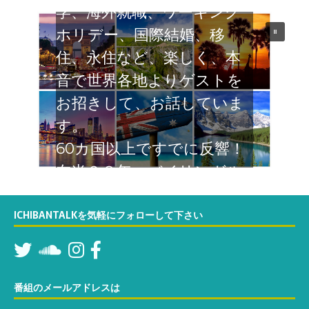
学、海外就職、ワーキング
ホリデー、国際結婚、移
住、永住など、楽しく、本
音で世界各地よりゲストを
お招きして、お話していま
す。
60カ国以上ですでに反響！
在米２８年 バイリンガル
なTatsumiが関西弁でカリ
フォルニアよりお届けする
ICHIBANTALKを気軽にフォローして下さい
６０分の対談番組。お楽し
みください
番組のメールアドレスは