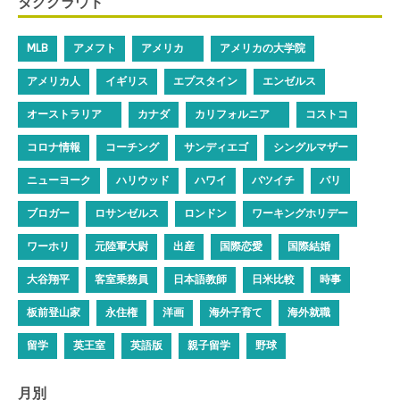
タグクラウド
MLB
アメフト
アメリカ
アメリカの大学院
アメリカ人
イギリス
エプスタイン
エンゼルス
オーストラリア
カナダ
カリフォルニア
コストコ
コロナ情報
コーチング
サンディエゴ
シングルマザー
ニューヨーク
ハリウッド
ハワイ
バツイチ
パリ
ブロガー
ロサンゼルス
ロンドン
ワーキングホリデー
ワーホリ
元陸軍大尉
出産
国際恋愛
国際結婚
大谷翔平
客室乗務員
日本語教師
日米比較
時事
板前登山家
永住権
洋画
海外子育て
海外就職
留学
英王室
英語版
親子留学
野球
月別