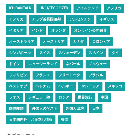
ICHIBANTALK
UNCATEGORIZED
アイルランド
アフリカ
アメリカ
アラブ首長国連邦
アルゼンチン
イギリス
イタリア
インド
オランダ
オンライン公開録音
オーストラリア
オーストリア
カナダ
コロンビア
シンガポール
スイス
スウェーデン
スペイン
タイ
ドイツ
ニュージーランド
ネパール
ノルウェー
フィリピン
フランス
フリートーク
ブラジル
ベストオブ
ベトナム
ベルギー
マレーシア
メキシコ
ラオス
レギュラー陣
ロシア
世界旅行
中国
国際離婚
外国人のゲスト
外国人出演
日本
日本国内外 お役立ち情報
香港