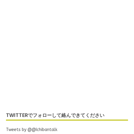
Listen to IchibanTalk
Now
TWITTERでフォローして絡んできてください
ネットラジオ 海外でがん
ばる日本人のナマの声 留
Tweets by @@Ichibantalk