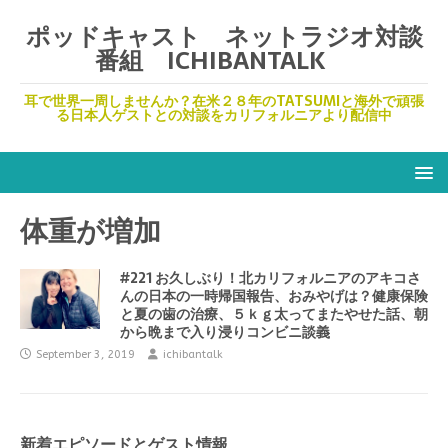
ポッドキャスト ネットラジオ対談
番組 ICHIBANTALK
耳で世界一周しませんか？在米２８年のTATSUMIと海外で頑張
る日本人ゲストとの対談をカリフォルニアより配信中
体重が増加
#221 お久しぶり！北カリフォルニアのアキコさ
んの日本の一時帰国報告、おみやげは？健康保険
と夏の歯の治療、５ｋｇ太ってまたやせた話、朝
から晩まで入り浸りコンビニ談義
September 3, 2019
ichibantalk
新着エピソードとゲスト情報