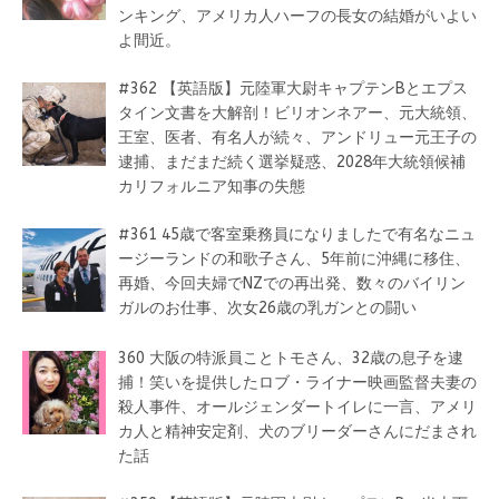
ンキング、アメリカ人ハーフの長女の結婚がいよい
よ間近。
#362 【英語版】元陸軍大尉キャプテンBとエプス
タイン文書を大解剖！ビリオンネアー、元大統領、
王室、医者、有名人が続々、アンドリュー元王子の
逮捕、まだまだ続く選挙疑惑、2028年大統領候補
カリフォルニア知事の失態
#361 45歳で客室乗務員になりましたで有名なニュ
ージーランドの和歌子さん、5年前に沖縄に移住、
再婚、今回夫婦でNZでの再出発、数々のバイリン
ガルのお仕事、次女26歳の乳ガンとの闘い
360 大阪の特派員ことトモさん、32歳の息子を逮
捕！笑いを提供したロブ・ライナー映画監督夫妻の
殺人事件、オールジェンダートイレに一言、アメリ
カ人と精神安定剤、犬のブリーダーさんにだまされ
た話