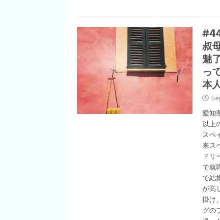
#
叔
魅
っ
本
Se
愛知
以上
スペ
来ス
ドリ
で就
で結
が高
掛け
グの