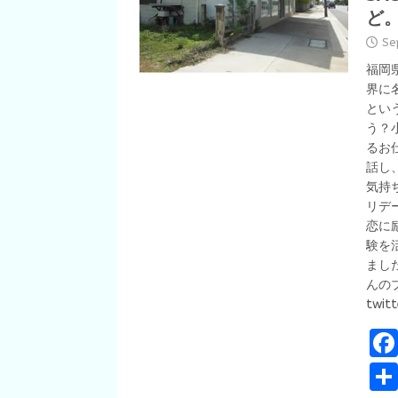
ど。
Se
福岡
界に
とい
う？
るお
話し
気持
リデ
恋に
験を
まし
んのブ
twit