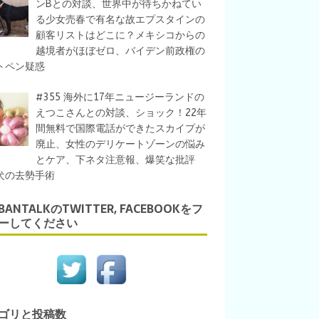
ンBとの対談、世界中が待ちかねてい
る少女売春で有名な故エプスタインの
顧客リストはどこに？メキシコからの
越境者がほぼゼロ、バイデン前政権の
トペン疑惑
#355 海外に17年ニュージーランドの
えつこさんとの対談、ショック！22年
間無料で国際電話ができたスカイプが
廃止、女性のデリケートゾーンの悩み
とケア、下ネタ注意報、爆笑な批評
犬の去勢手術
IBANTALKのTWITTER, FACEBOOKをフ
ーしてください
ゴリと投稿数