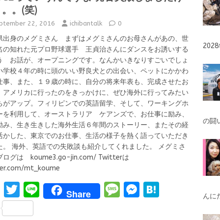
。。(笑)
ptember 22, 2016
ichibantalk
0
県出身のメグミさん まずはメグミさんのお母さんがあの、世
20
名の知れた元プロ野球選手 王貞治さんにダンスをお誘いする
う お話が、オープニングです。なんかいきなりすごいでしょ
小学校４年の時に頭のいい野良犬との出会い、ペットにかかわ
仕事、また、１９歳の時に、自分の将来年表も、完成させたお
、アメリカに行ったのをきっかけに、ぜひ海外に行ってみたい
ちがアップ。フィリピンでの英語留学、そして、ワーキングホ
ーを利用して、オーストラリア ケアンズで、お仕事に励み、
の闘
励み、生き生きした海外生活６年間のストーリー、またその経
活かした、東京でのお仕事、生活の様子を熱く語っていただき
た。 海外、英語での失敗談も紹介してくれました。 メグミさ
ログは koume3.go-jin.com/ Twitterは
ter.com/mt_koume
F
T
Li
M
M
H
Share
んに
a
w
n
es
es
at
S