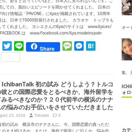
たら、必ずと言っていいほど、日本人に見られないんです。こ
関しての、面白いエピソードを聞かせてくれました。 日本の
向け情報誌「PAVONE」にilyaが掲載されています。10周年
号は、日本で70000部発行されました。 カラオケ トップ５も
てくれました。 ヨシエさんのIlyaのサイトは www.ilya.es/
オー
のFACEBOOK は www.facebook.com/ilya.madeinspain
F
T
Li
M
M
H
Share
a
w
n
es
es
at
S
ce
it
e
s
se
e
h
b
te
a
n
n
集、
ar
o
r
g
g
a
2 IchibanTalk 初の試み どうしよう？トルコ
e
ICH
の彼との国際恋愛をとるべきか、海外留学を
o
e
er
ォロ
てみるべきなのか？２０代前半の横浜のナナ
k
んの悩みのお手伝いをさせていただきました
gust 25, 2016
Tatsumi
0
は初の試み 横浜市のナナさんに、今、国際恋愛の真っただ
カテ
このまま続けるか、または、海外で留学しに行くか、悩み中、