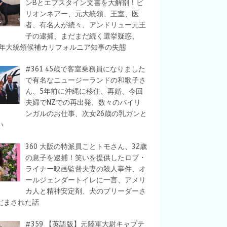
ンBとエプスタイン文書を大解剖！ビ
リオンネアー、元大統領、王室、医
者、有名人が続々、アンドリュー元王
子の逮捕、まだまだ続く選挙疑惑、
28年大統領候補カリフォルニア知事の失態
#361 45歳で客室乗務員になりました
で有名なニュージーランドの和歌子さ
ん、5年前に沖縄に移住、再婚、今回
夫婦でNZでの再出発、数々のバイリ
ンガルのお仕事、次女26歳の乳ガンと
い
360 大阪の特派員ことトモさん、32歳
の息子を逮捕！笑いを提供したロブ・
ライナー映画監督夫妻の殺人事件、オ
ールジェンダートイレに一言、アメリ
カ人と精神安定剤、犬のブリーダーさ
だまされた話
#359 【英語版】元陸軍大尉キャプテ