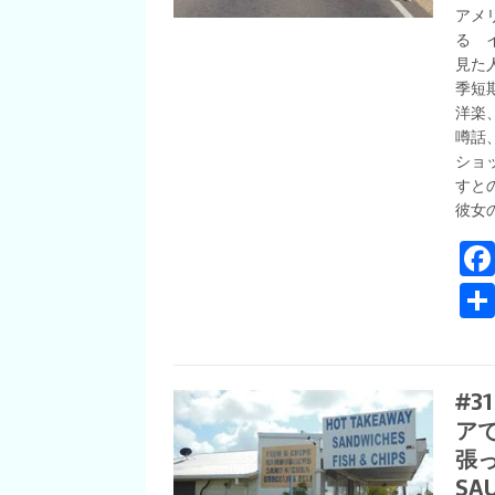
アメ
る 
見た
季短
洋楽
噂話
ショ
すと
彼女のT
#3
ア
張っ
SA