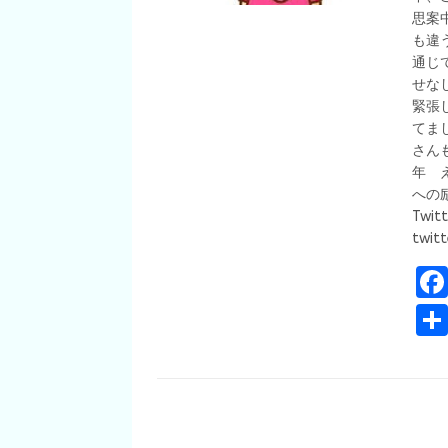
思案
も違
通じ
せな
緊張
てま
さん
年 
への励
Twit
twitt