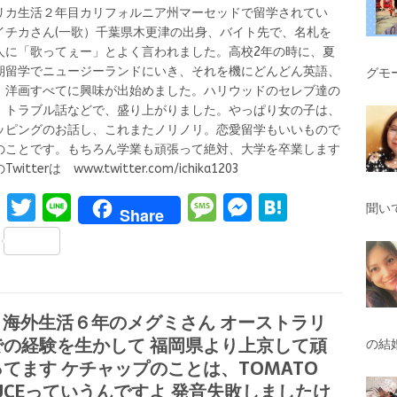
リカ生活２年目カリフォルニア州マーセッドで留学されてい
イチカさん(一歌）千葉県木更津の出身、バイト先で、名札を
人に「歌ってぇー」とよく言われました。高校2年の時に、夏
期留学でニュージーランドにいき、それを機にどんどん英語、
グモ
、洋画すべてに興味が出始めました。ハリウッドのセレブ達の
、トラブル話などで、盛り上がりました。やっぱり女の子は、
ッピングのお話し、これまたノリノリ。恋愛留学もいいもので
のことです。もちろん学業も頑張って絶対、大学を卒業します
witterは www.twitter.com/ichika1203
F
T
Li
M
M
H
聞い
Share
a
w
n
es
es
at
S
ce
it
e
s
se
e
h
b
te
a
n
n
ar
o
r
g
g
a
1 海外生活６年のメグミさん オーストラリ
e
での経験を生かして 福岡県より上京して頑
o
e
er
の結
てます ケチャップのことは、TOMATO
k
UCEっていうんですよ 発音失敗しましたけ