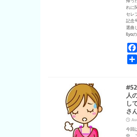
帰っ
れに
セレブ
記念
選曲し
Ilya
#5
人
し
さ
Au
今回
中、