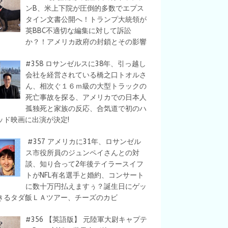
ンB、米上下院が圧倒的多数でエプス
タイン文書公開へ！トランプ大統領が
英BBC不適切な編集に対して訴訟
か？！アメリカ政府の封鎖とその影響
#358 ロサンゼルスに38年、引っ越し
会社を経営されている橋之口トオルさ
ん、相次ぐ１６ｍ級の大型トラックの
死亡事故を探る、アメリカでの日本人
孤独死と家族の反応、合気道で初のハ
ッド映画に出演が決定!
#357 アメリカに31年、ロサンゼル
ス市役所員のジュンペイさんとの対
談、知り合って2年後テイラースイフ
トがNFL有名選手と婚約、コンサート
に数十万円払えますぅ？誕生日にゲッ
きるタダ飯ＬＡツアー、チーズのカビ
#356 【英語版】 元陸軍大尉キャプテ