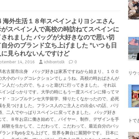
ce
it
e
s
se
e
h
b
te
a
n
n
ar
o
r
g
g
a
44 海外生活１８年スペインよりヨシエさん
e
母がスペイン人で高校の時訪ねてスペインに
o
e
er
了されました バッグが大好きなので思い切
k
て自分のブランド立ち上げました *いつも日
人に見られないんですけど
ptember 14, 2016
ichibantalk
0
県名古屋市出身 バッグ好きは家系ですねから始まり、１００
リウ
の大小のバッグコレクションでしょうね。高校の時おばさんが
イン人だったので、ちょっと遊びに行ってきました。 それ以
ペインばっかりです。大学の時にもう一度スペインに帰ってマ
ード・コンプルテンセ大学留学、帰りたくなかったので、必死
職を見つけました。フランス人のご主人との出会いの話、パリ
婚、二人でやっぱりスペインに戻ってきました。 バッグ好き
じて、８年お店に働き始めて、バイヤー、制作、デザインを手
トで
、経験を生かして、こだわって、こだわって、最近自分のバッ
ブランドIlyaを立ち上げて、世界を舞台に展開中です。 日本に