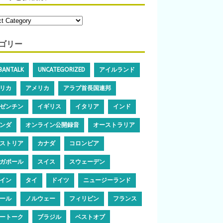
ゴリー
IBANTALK
UNCATEGORIZED
アイルランド
リカ
アメリカ
アラブ首長国連邦
ゼンチン
イギリス
イタリア
インド
ンダ
オンライン公開録音
オーストラリア
ストリア
カナダ
コロンビア
ガポール
スイス
スウェーデン
イン
タイ
ドイツ
ニュージーランド
ール
ノルウェー
フィリピン
フランス
ートーク
ブラジル
ベストオブ