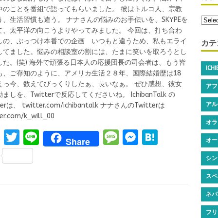
中のことを番組で語ってもらいました。 彼はトルコ人、宗教
う、生活習慣も違う。 ナナさんの悩みのお手伝いを、SKYPEを
て、太平洋の向こうよりやってみました。 今回は、打ち合わ
カテ
しの、ぶっつけ本番での企画 いつもと違うため、私もエライ
してました。悩みの相談室の割には、たまに笑いを取ろうとし
した。(笑) 海外で頑張る日本人の応援団長の司会者は、もう皆
ICH
も、ご存知のように、アメリカ生活２８年、国際結婚歴は18
えっ今、数えてびっくりしたぁ、長いなぁ。 ぜひ感想、彼女
アフ
ましを、Twitterで反応してくださいね。 IchibanTalk の
アル
terは、 twitter.com/ichibantalk ナナさんのTwitterは
er.com/k_will_00
オラ
F
T
Li
M
M
H
Share
オー
a
w
n
es
es
at
S
シン
ce
it
e
s
se
e
h
スペ
b
te
a
n
n
ar
o
r
g
g
a
ネパ
e
o
e
er
フリ