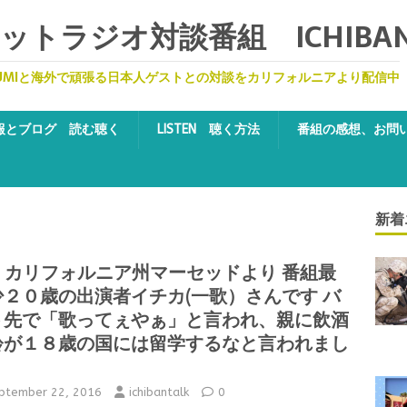
トラジオ対談番組 ICHIBA
UMIと海外で頑張る日本人ゲストとの対談をカリフォルニアより配信中
報とブログ 読む聴く
LISTEN 聴く方法
番組の感想、お問
新着
2 カリフォルニア州マーセッドより 番組最
少２０歳の出演者イチカ(一歌）さんです バ
ト先で「歌ってぇやぁ」と言われ、親に飲酒
齢が１８歳の国には留学するなと言われまし
ptember 22, 2016
ichibantalk
0