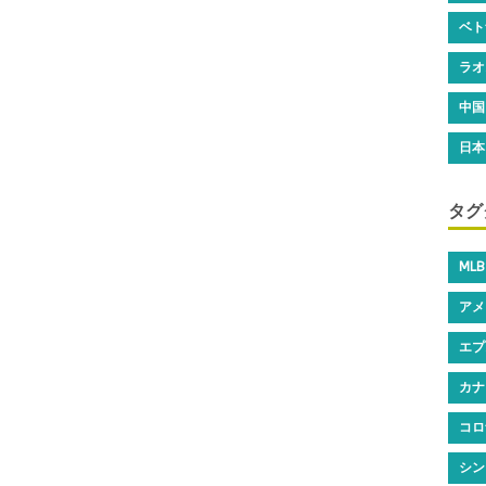
k
ベト
ラオ
中国
日本
タグ
MLB
アメ
エプ
カナ
コロ
シン