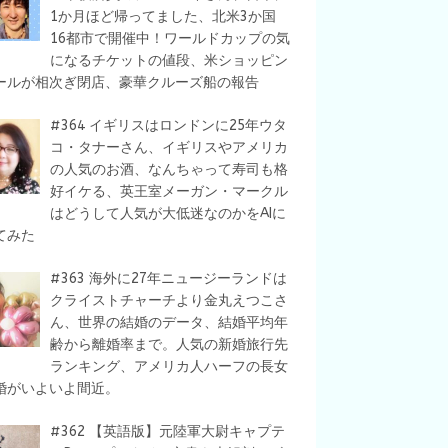
1か月ほど帰ってました、北米3か国
16都市で開催中！ワールドカップの気
になるチケットの値段、米ショッピン
ールが相次ぎ閉店、豪華クルーズ船の報告
#364 イギリスはロンドンに25年ウタ
コ・タナーさん、イギリスやアメリカ
の人気のお酒、なんちゃって寿司も格
好イケる、英王室メーガン・マークル
はどうして人気が大低迷なのかをAIに
てみた
#363 海外に27年ニュージーランドは
クライストチャーチより金丸えつこさ
ん、世界の結婚のデータ、結婚平均年
齢から離婚率まで。人気の新婚旅行先
ランキング、アメリカ人ハーフの長女
婚がいよいよ間近。
#362 【英語版】元陸軍大尉キャプテ