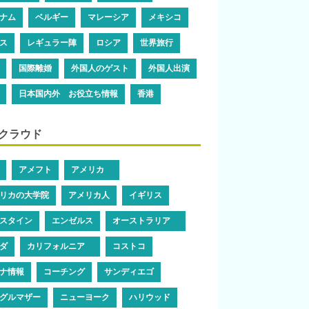
ナム
ベルギー
マレーシア
メキシコ
ス
レギュラー陣
ロシア
世界旅行
国際離婚
外国人のゲスト
外国人出演
日本国内外 お役立ち情報
香港
クラウド
アメフト
アメリカ
リカの大学院
アメリカ人
イギリス
スタイン
エンゼルス
オーストラリア
ダ
カリフォルニア
コストコ
ナ情報
コーチング
サンディエゴ
グルマザー
ニューヨーク
ハリウッド