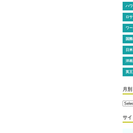
ハワ
ロサ
ワー
国際
日米
洋画
英王
月別
サイ