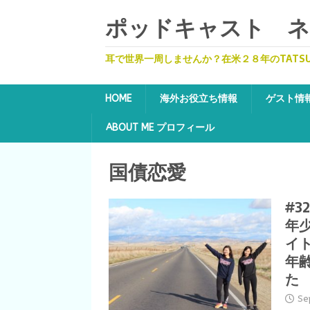
ポッドキャスト ネッ
耳で世界一周しませんか？在米２８年のTATS
HOME
海外お役立ち情報
ゲスト情
ABOUT ME プロフィール
国債恋愛
#3
年
イ
年
た
Se