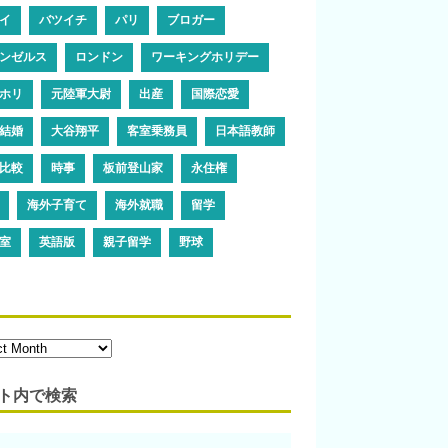
イ
バツイチ
パリ
ブロガー
ンゼルス
ロンドン
ワーキングホリデー
ホリ
元陸軍大尉
出産
国際恋愛
結婚
大谷翔平
客室乗務員
日本語教師
比較
時事
板前登山家
永住権
海外子育て
海外就職
留学
室
英語版
親子留学
野球
ト内で検索