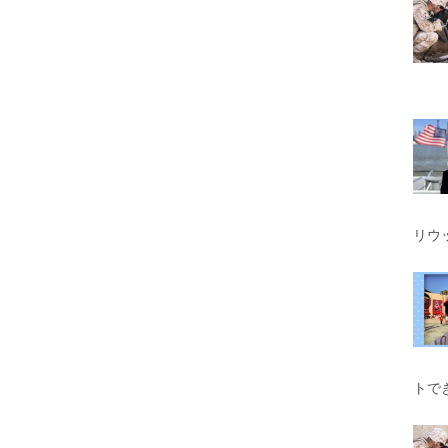
リウ
トで