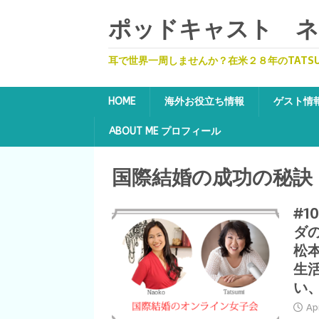
ポッドキャスト ネッ
耳で世界一周しませんか？在米２８年のTATS
HOME
海外お役立ち情報
ゲスト情
ABOUT ME プロフィール
国際結婚の成功の秘訣
#1
ダ
松
生
い
Ap