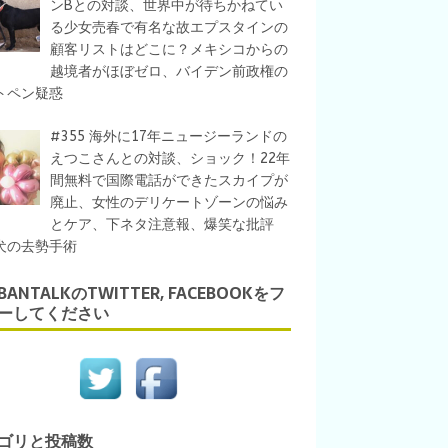
ンBとの対談、世界中が待ちかねてい
る少女売春で有名な故エプスタインの
顧客リストはどこに？メキシコからの
越境者がほぼゼロ、バイデン前政権の
トペン疑惑
#355 海外に17年ニュージーランドの
えつこさんとの対談、ショック！22年
間無料で国際電話ができたスカイプが
廃止、女性のデリケートゾーンの悩み
とケア、下ネタ注意報、爆笑な批評
犬の去勢手術
IBANTALKのTWITTER, FACEBOOKをフ
ーしてください
ゴリと投稿数