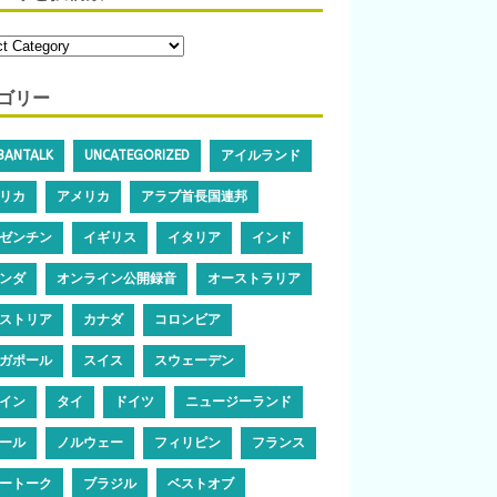
ゴリー
IBANTALK
UNCATEGORIZED
アイルランド
リカ
アメリカ
アラブ首長国連邦
ゼンチン
イギリス
イタリア
インド
ンダ
オンライン公開録音
オーストラリア
ストリア
カナダ
コロンビア
ガポール
スイス
スウェーデン
イン
タイ
ドイツ
ニュージーランド
ール
ノルウェー
フィリピン
フランス
ートーク
ブラジル
ベストオブ