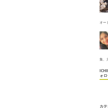
オー
集、
ICH
ォロ
カテ