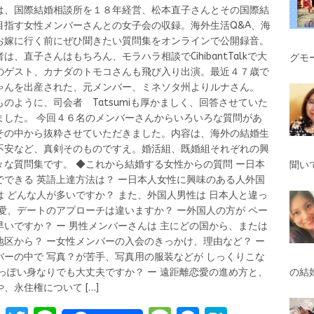
は、国際結婚相談所を１８年経営、松本直子さんとその国際結
目指す女性メンバーさんとの女子会の収録。海外生活Q&A、海
お嫁に行く前にぜひ聞きたい質問集をオンラインで公開録音。
は、直子さんはもちろん、モラハラ相談でCihibantTalkで大
グモ
のゲスト、カナダのトモコさんも飛び入り出演。最近４７歳で
ゃんを出産された、元メンバー、ミネソタ州よりルナさん。
ものように、司会者 Tatsumiも厚かましく、回答させていた
ました。 今回４６名のメンバーさんからいろいろな質問があ
その中から抜粋させていただきました。内容は、海外の結婚生
不安など、真剣そのものですえ。婚活組、既婚組それぞれの興
々な質問集です。 ◆これから結婚する女性からの質問 ー日本
聞い
でできる 英語上達方法は？ ー日本人女性に興味のある人外国
は どんな人が多いですか？ また、外国人男性は 日本人と違っ
恋愛、デートのアプローチは違いますか？ ー外国人の方が ペー
早いですか？ ー 男性メンバーさんは 主にどの国から、または
地区から？ ー女性メンバーの入会のきっかけ、理由など？ ー
バーの中で 写真？が苦手、写真用の服装などが しっくりこな
男っぽい身なりでも大丈夫ですか？ ー 遠距離恋愛の進め方と、
の結
や、永住権について
[…]