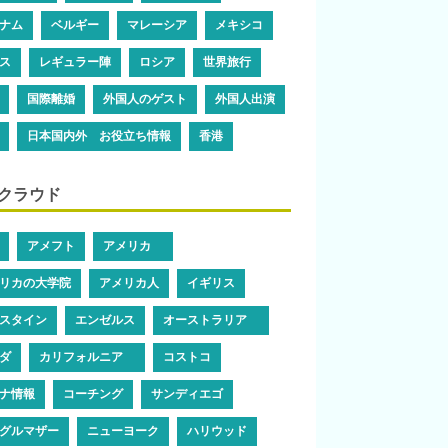
ナム
ベルギー
マレーシア
メキシコ
ス
レギュラー陣
ロシア
世界旅行
国際離婚
外国人のゲスト
外国人出演
日本国内外 お役立ち情報
香港
クラウド
アメフト
アメリカ
リカの大学院
アメリカ人
イギリス
スタイン
エンゼルス
オーストラリア
ダ
カリフォルニア
コストコ
ナ情報
コーチング
サンディエゴ
グルマザー
ニューヨーク
ハリウッド