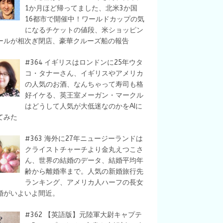
1か月ほど帰ってました、北米3か国
16都市で開催中！ワールドカップの気
になるチケットの値段、米ショッピン
ールが相次ぎ閉店、豪華クルーズ船の報告
#364 イギリスはロンドンに25年ウタ
コ・タナーさん、イギリスやアメリカ
の人気のお酒、なんちゃって寿司も格
好イケる、英王室メーガン・マークル
はどうして人気が大低迷なのかをAIに
てみた
#363 海外に27年ニュージーランドは
クライストチャーチより金丸えつこさ
ん、世界の結婚のデータ、結婚平均年
齢から離婚率まで。人気の新婚旅行先
ランキング、アメリカ人ハーフの長女
婚がいよいよ間近。
#362 【英語版】元陸軍大尉キャプテ