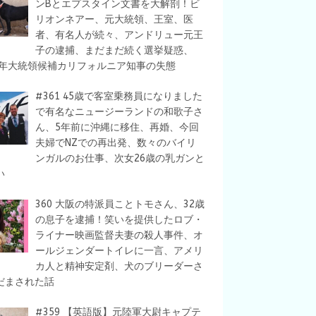
ンBとエプスタイン文書を大解剖！ビ
リオンネアー、元大統領、王室、医
者、有名人が続々、アンドリュー元王
子の逮捕、まだまだ続く選挙疑惑、
28年大統領候補カリフォルニア知事の失態
#361 45歳で客室乗務員になりました
で有名なニュージーランドの和歌子さ
ん、5年前に沖縄に移住、再婚、今回
夫婦でNZでの再出発、数々のバイリ
ンガルのお仕事、次女26歳の乳ガンと
い
360 大阪の特派員ことトモさん、32歳
の息子を逮捕！笑いを提供したロブ・
ライナー映画監督夫妻の殺人事件、オ
ールジェンダートイレに一言、アメリ
カ人と精神安定剤、犬のブリーダーさ
だまされた話
#359 【英語版】元陸軍大尉キャプテ