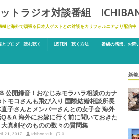
トラジオ対談番組 ICHIBA
UMIと海外で頑張る日本人ゲストとの対談をカリフォルニアより配信中
報とブログ 読む聴く
LISTEN 聴く方法
番組の感想、お問
新着
08 公開録音！おなじみモラハラ相談のカナ
のトモコさんも飛び入り 国際結婚相談所長
本直子さんとメンバーさんとの女子会 海外
活Q＆A 海外にお嫁に行く前に聞いておきた
、大真剣そのものの数々の質問集
ril 21, 2017
ichibantalk
0