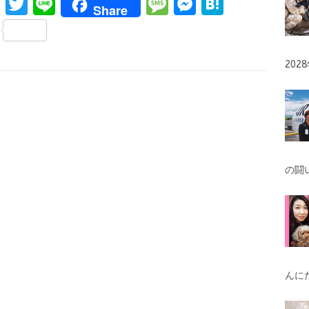
F
T
Li
M
M
H
Share
a
w
n
es
es
at
S
ce
it
e
s
se
e
h
b
te
a
n
n
20
ar
o
r
g
g
a
e
o
e
er
k
の闘
んに