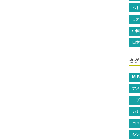
ベト
ラオ
中国
日本
タグ
MLB
アメ
エプ
カナ
コロ
シン