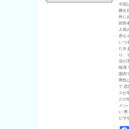
今回
婚を
外に
回答者
人気
赤ち
いつ
だき
り、
活の
味津
国内
男性
て 
スが
どの
メン
い 
ビザ