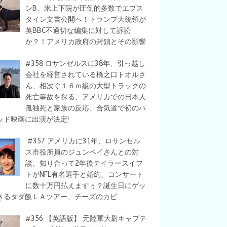
ンB、米上下院が圧倒的多数でエプス
タイン文書公開へ！トランプ大統領が
英BBC不適切な編集に対して訴訟
か？！アメリカ政府の封鎖とその影響
#358 ロサンゼルスに38年、引っ越し
会社を経営されている橋之口トオルさ
ん、相次ぐ１６ｍ級の大型トラックの
死亡事故を探る、アメリカでの日本人
孤独死と家族の反応、合気道で初のハ
ッド映画に出演が決定!
#357 アメリカに31年、ロサンゼル
ス市役所員のジュンペイさんとの対
談、知り合って2年後テイラースイフ
トがNFL有名選手と婚約、コンサート
に数十万円払えますぅ？誕生日にゲッ
きるタダ飯ＬＡツアー、チーズのカビ
#356 【英語版】 元陸軍大尉キャプテ