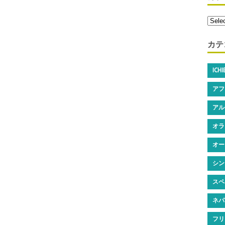
カテ
ICH
アフ
アル
オラ
オー
シン
スペ
ネパ
フリ