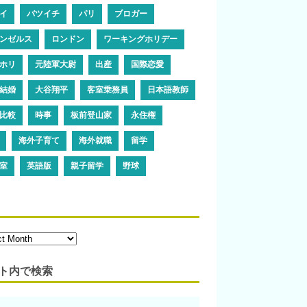
イ
バツイチ
パリ
ブロガー
ンゼルス
ロンドン
ワーキングホリデー
ホリ
元陸軍大尉
出産
国際恋愛
結婚
大谷翔平
客室乗務員
日本語教師
比較
時事
板前登山家
永住権
海外子育て
海外就職
留学
室
英語版
親子留学
野球
ト内で検索