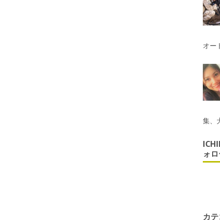
オー
集、
ICH
ォロ
カテ