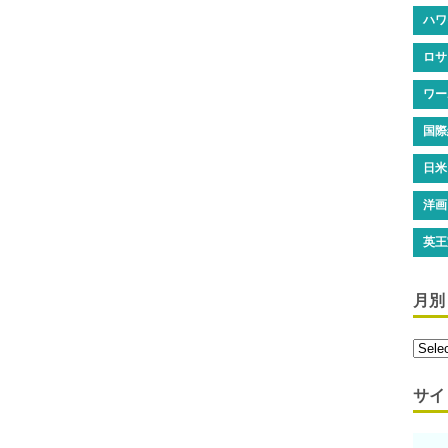
ハワ
ロサ
ワー
国際
日米
洋画
英王
月別
サイ