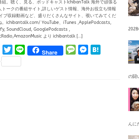
組。聴く、見る、ポッドキャストIchibanTalk 海外で頑張る
人トークの番組サイト,詳しいゲスト情報、海外お役立ち情報
ライブ収録動画など、盛りだくさんなサイト、覗いてみてくだ
ichibantalk.com/ YouTube、iTunes ,ApplePodcasts,
20
fy, SoundCloud, GooglePodcasts ,
rtRadio,AmazonMusic より ichibantalk
[…]
F
T
Li
M
M
H
Share
a
w
n
es
es
at
S
ce
it
e
s
se
e
h
b
te
a
n
n
の闘
ar
o
r
g
g
a
e
o
e
er
k
んに