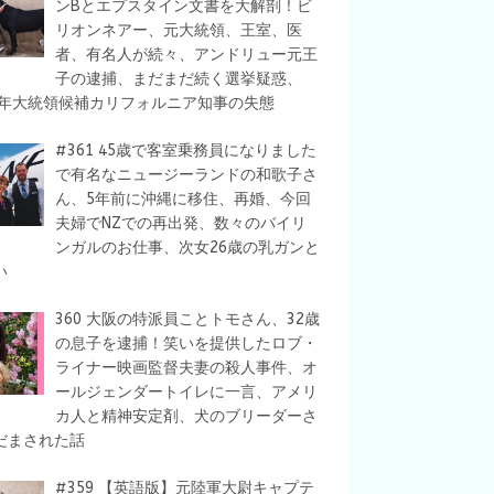
ンBとエプスタイン文書を大解剖！ビ
リオンネアー、元大統領、王室、医
者、有名人が続々、アンドリュー元王
子の逮捕、まだまだ続く選挙疑惑、
28年大統領候補カリフォルニア知事の失態
#361 45歳で客室乗務員になりました
で有名なニュージーランドの和歌子さ
ん、5年前に沖縄に移住、再婚、今回
夫婦でNZでの再出発、数々のバイリ
ンガルのお仕事、次女26歳の乳ガンと
い
360 大阪の特派員ことトモさん、32歳
の息子を逮捕！笑いを提供したロブ・
ライナー映画監督夫妻の殺人事件、オ
ールジェンダートイレに一言、アメリ
カ人と精神安定剤、犬のブリーダーさ
だまされた話
#359 【英語版】元陸軍大尉キャプテ