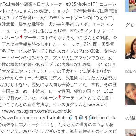
ibanTalk海外で頑張る日本人トーク · #355 海外に17年ニュージ
ンドのえつこさんとの対談、ショック！22年間無料で国際電話
きたスカイプが廃止、女性のデリケートゾーンの悩みとケア、
タ注意報、爆笑な批評集、犬の去勢手術 カナダ、オーストラ
グモ
、ニュージーランドに住むこと17年、NZクライストチャーチ
、バルーン
アーティストのかなまるえつこさんとの対談。今
、下ネタ注意報を発令しました。 ショック、22年間、国際電
無料でサービス提供してくれたスカイプの廃止の悲報。女性の
ケートゾーンの悩みとケア。アメリカはアマゾンでみた、女
男性の機能に効果があるサプリの大爆笑な批評集。 今年の1月
子犬が家にやってきました。その子犬もすでに誕生より6か
聞い
男の子からティーン思春期に突入。数週間前にした犬の去勢の
犬だけじゃない、歴史には人間も去勢していた！宦官、その歴
、中国をはじめ、中近東、ローマ帝国、朝鮮の国々で、1912
ろまで行われていた。バルーン
アーティストとして活躍中
えつこさんとの連絡方法は、インスタグラムとFacebook
s://www.instagram.com/etsukaholic
://www.facebook.com/etsukaholic
🎙
🎙
IchibanTalk
の結
で頑張る日本人トーク いつも、たくさんの世界の国々より聴
いただいて、ありがとうございます。海外在住者とのインタビ