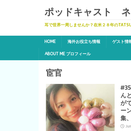
ポッドキャスト ネッ
耳で世界一周しませんか？在米２８年のTATS
HOME
海外お役立ち情報
ゲスト情
ABOUT ME プロフィール
宦官
#3
ん
が
ー
集
Ju