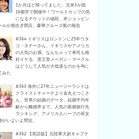
1か月ほど帰ってました、北米3か国
16都市で開催中！ワールドカップの気
になるチケットの値段、米ショッピン
ールが相次ぎ閉店、豪華クルーズ船の報告
#364 イギリスはロンドンに25年ウタ
コ・タナーさん、イギリスやアメリカ
の人気のお酒、なんちゃって寿司も格
好イケる、英王室メーガン・マークル
はどうして人気が大低迷なのかをAIに
てみた
#363 海外に27年ニュージーランドは
クライストチャーチより金丸えつこさ
ん、世界の結婚のデータ、結婚平均年
齢から離婚率まで。人気の新婚旅行先
ランキング、アメリカ人ハーフの長女
婚がいよいよ間近。
#362 【英語版】元陸軍大尉キャプテ