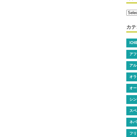
カテ
ICH
アフ
アル
オラ
オー
シン
スペ
ネパ
フリ