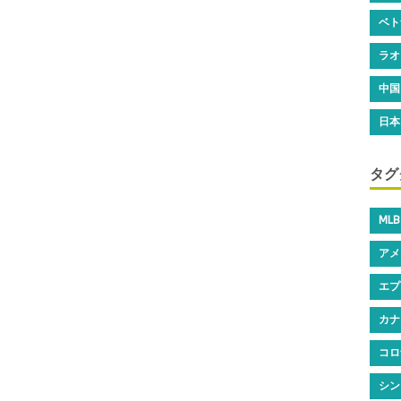
ベト
ラオ
中国
日本
タグ
MLB
アメ
エプ
カナ
コロ
シン