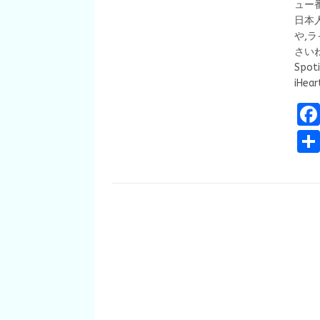
ュー番
日本
や,
さいね。
Spoti
iHea