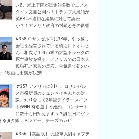
ンB、米上下院が圧倒的多数でエプス
タイン文書公開へ！トランプ大統領が
英BBC不適切な編集に対して訴訟
か？！アメリカ政府の封鎖とその影響
#358 ロサンゼルスに38年、引っ越し
会社を経営されている橋之口トオルさ
ん、相次ぐ１６ｍ級の大型トラックの
死亡事故を探る、アメリカでの日本人
孤独死と家族の反応、合気道で初のハ
ッド映画に出演が決定!
#357 アメリカに31年、ロサンゼル
ス市役所員のジュンペイさんとの対
談、知り合って2年後テイラースイフ
トがNFL有名選手と婚約、コンサート
に数十万円払えますぅ？誕生日にゲッ
きるタダ飯ＬＡツアー、チーズのカビ
#356 【英語版】 元陸軍大尉キャプテ