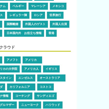
ナム
ベルギー
マレーシア
メキシコ
ス
レギュラー陣
ロシア
世界旅行
国際離婚
外国人のゲスト
外国人出演
日本国内外 お役立ち情報
香港
クラウド
アメフト
アメリカ
リカの大学院
アメリカ人
イギリス
スタイン
エンゼルス
オーストラリア
ダ
カリフォルニア
コストコ
ナ情報
コーチング
サンディエゴ
グルマザー
ニューヨーク
ハリウッド