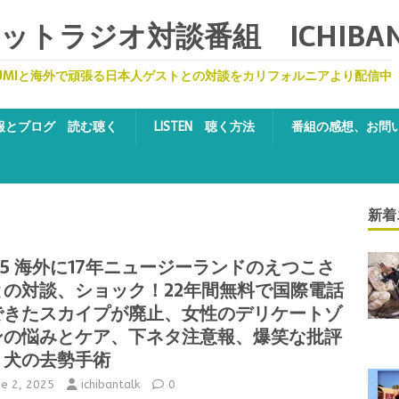
トラジオ対談番組 ICHIBA
UMIと海外で頑張る日本人ゲストとの対談をカリフォルニアより配信中
報とブログ 読む聴く
LISTEN 聴く方法
番組の感想、お問
新着
55 海外に17年ニュージーランドのえつこさ
との対談、ショック！22年間無料で国際電話
できたスカイプが廃止、女性のデリケートゾ
ンの悩みとケア、下ネタ注意報、爆笑な批評
、犬の去勢手術
ne 2, 2025
ichibantalk
0