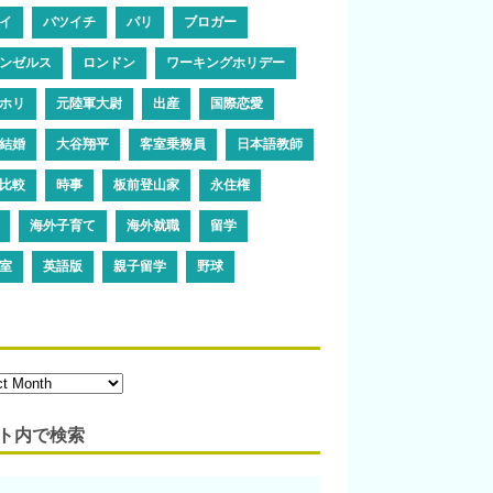
イ
バツイチ
パリ
ブロガー
ンゼルス
ロンドン
ワーキングホリデー
ホリ
元陸軍大尉
出産
国際恋愛
結婚
大谷翔平
客室乗務員
日本語教師
比較
時事
板前登山家
永住権
海外子育て
海外就職
留学
室
英語版
親子留学
野球
ト内で検索