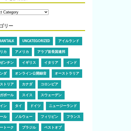
ゴリー
IBANTALK
UNCATEGORIZED
アイルランド
リカ
アメリカ
アラブ首長国連邦
ゼンチン
イギリス
イタリア
インド
ンダ
オンライン公開録音
オーストラリア
ストリア
カナダ
コロンビア
ガポール
スイス
スウェーデン
イン
タイ
ドイツ
ニュージーランド
ール
ノルウェー
フィリピン
フランス
ートーク
ブラジル
ベストオブ