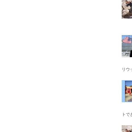
リウ
トで