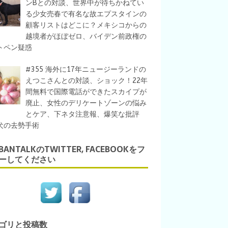
ンBとの対談、世界中が待ちかねてい
る少女売春で有名な故エプスタインの
顧客リストはどこに？メキシコからの
越境者がほぼゼロ、バイデン前政権の
トペン疑惑
#355 海外に17年ニュージーランドの
えつこさんとの対談、ショック！22年
間無料で国際電話ができたスカイプが
廃止、女性のデリケートゾーンの悩み
とケア、下ネタ注意報、爆笑な批評
犬の去勢手術
IBANTALKのTWITTER, FACEBOOKをフ
ーしてください
ゴリと投稿数