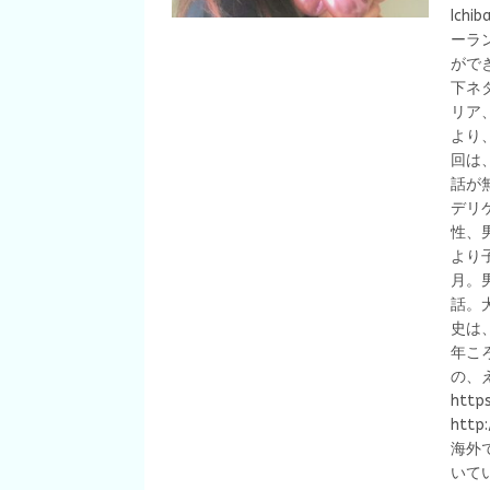
Ich
ーラ
がで
下ネ
リア
より
回は
話が
デリ
性、
より
月。
話。
史は
年こ
の、
http
http
海外
いて