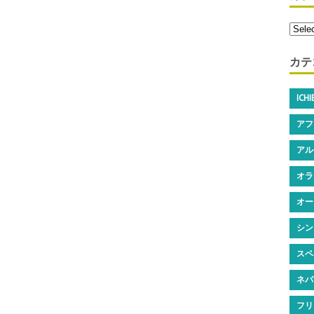
カテ
ICH
アフ
アル
オラ
オー
シン
スペ
ネパ
フリ