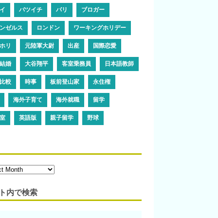
イ
バツイチ
パリ
ブロガー
ンゼルス
ロンドン
ワーキングホリデー
ホリ
元陸軍大尉
出産
国際恋愛
結婚
大谷翔平
客室乗務員
日本語教師
比較
時事
板前登山家
永住権
海外子育て
海外就職
留学
室
英語版
親子留学
野球
ト内で検索