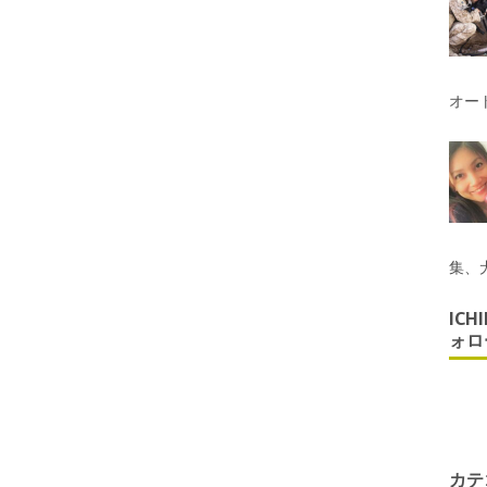
オー
集、
ICH
ォロ
カテ