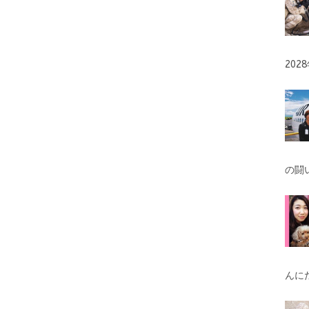
o
e
er
k
20
の闘
んに