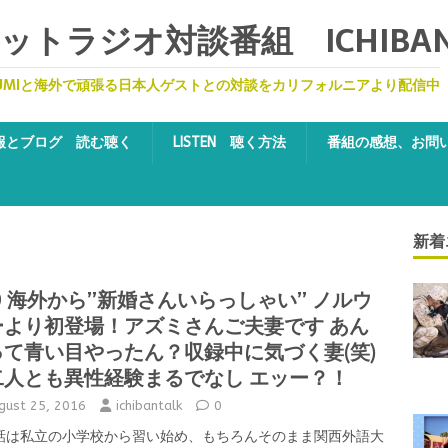
トラジオ対談番組 ICHIBA
UMIと海外で頑張る日本人ゲストとの対談をカリフォルニアより配信中
報とブログ 読む聴く
LISTEN 聴く方法
番組の感想、お問
新着
0 海外から”新婚さんいらっしゃい” ノルウ
ーより初登場！アズミさんご夫妻です あん
って青い目やったん？収録中に気づく妻(笑)
二人とも異性経験まるでなし エッー？！
gust 25, 2016
ichibantalk
0
話は私立の小学校から習い始め、もちろんそのまま関西外語大