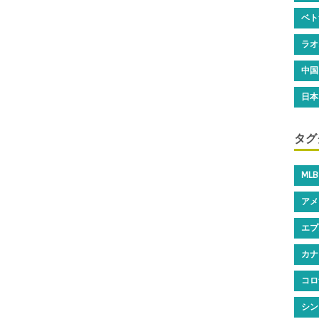
ベト
ラオ
中国
日本
タグ
MLB
アメ
エプ
カナ
コロ
シン