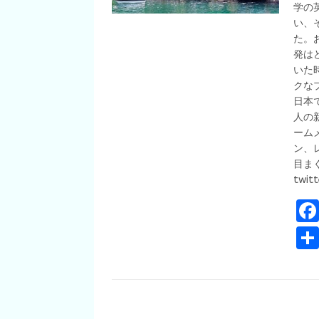
学の
い、
た。
発は
いた
クな
日本
人の
ーム
ン、
目ま
twitt