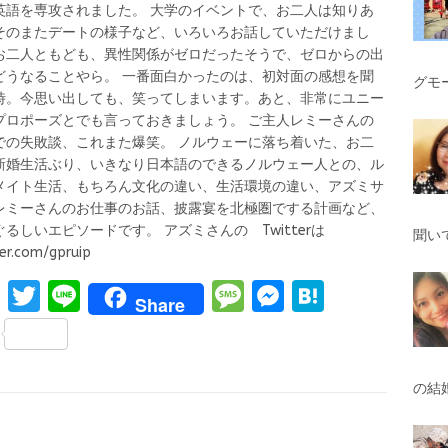
英語を専攻されました。 大学のイベントで、お二人は知りあ
そのまたデートの様子など、いろいろお話していただけまし
お二人ともども、異性関係がゼロだったそうで、ゼロからの出
どうなることやら。 一番面白かったのは、初対面の感想を聞
グモ
時。今思い出しても、笑ってしまいます。あと、非常にユニー
プロポーズとでも言っておきましょう。 ご主人レミーさんの
での失敗談、これまた爆笑。 ノルウェーに落ち着いた、お二
新婚生活ぶり、いきなり日本語のできるノルウェー人との、ル
メイト生活、もちろん文化の違い、生活環境の違い、アズミサ
レミーさんのお仕事のお話、披露宴を北極圏でする計画など、
ぐるしいエピソードです。 アズミさんの Twitterは
聞い
er.com/gpruip
F
T
Li
M
M
H
Share
a
w
n
es
es
at
S
ce
it
e
s
se
e
h
b
te
a
n
n
ar
の結
o
r
g
g
a
e