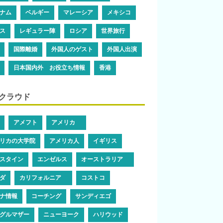
ナム
ベルギー
マレーシア
メキシコ
ス
レギュラー陣
ロシア
世界旅行
国際離婚
外国人のゲスト
外国人出演
日本国内外 お役立ち情報
香港
クラウド
アメフト
アメリカ
リカの大学院
アメリカ人
イギリス
スタイン
エンゼルス
オーストラリア
ダ
カリフォルニア
コストコ
ナ情報
コーチング
サンディエゴ
グルマザー
ニューヨーク
ハリウッド