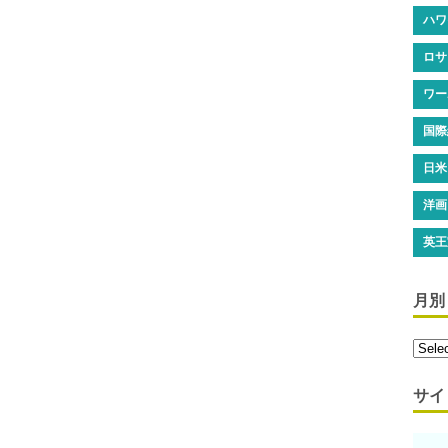
ハワ
ロサ
ワー
国際
日米
洋画
英王
月別
サイ