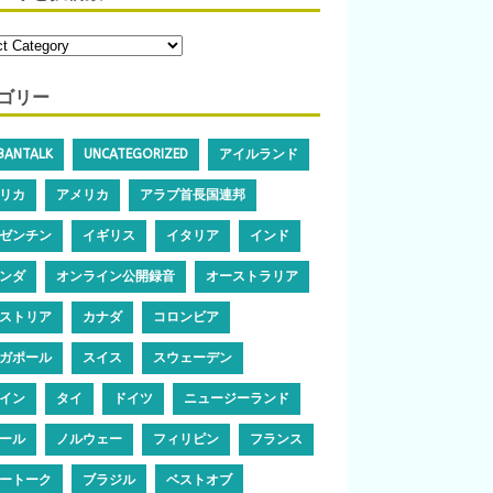
ゴリー
IBANTALK
UNCATEGORIZED
アイルランド
リカ
アメリカ
アラブ首長国連邦
ゼンチン
イギリス
イタリア
インド
ンダ
オンライン公開録音
オーストラリア
ストリア
カナダ
コロンビア
ガポール
スイス
スウェーデン
イン
タイ
ドイツ
ニュージーランド
ール
ノルウェー
フィリピン
フランス
ートーク
ブラジル
ベストオブ