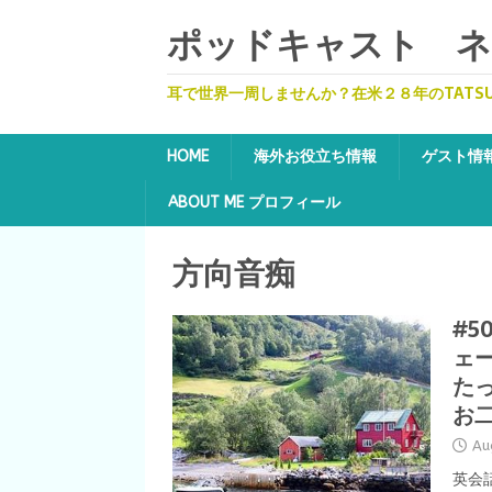
ポッドキャスト ネッ
耳で世界一周しませんか？在米２８年のTATS
HOME
海外お役立ち情報
ゲスト情
ABOUT ME プロフィール
方向音痴
#5
ェ
た
お
Au
英会