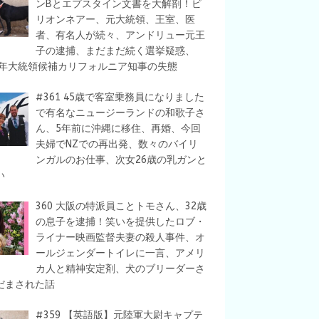
ンBとエプスタイン文書を大解剖！ビ
リオンネアー、元大統領、王室、医
者、有名人が続々、アンドリュー元王
子の逮捕、まだまだ続く選挙疑惑、
28年大統領候補カリフォルニア知事の失態
#361 45歳で客室乗務員になりました
で有名なニュージーランドの和歌子さ
ん、5年前に沖縄に移住、再婚、今回
夫婦でNZでの再出発、数々のバイリ
ンガルのお仕事、次女26歳の乳ガンと
い
360 大阪の特派員ことトモさん、32歳
の息子を逮捕！笑いを提供したロブ・
ライナー映画監督夫妻の殺人事件、オ
ールジェンダートイレに一言、アメリ
カ人と精神安定剤、犬のブリーダーさ
だまされた話
#359 【英語版】元陸軍大尉キャプテ