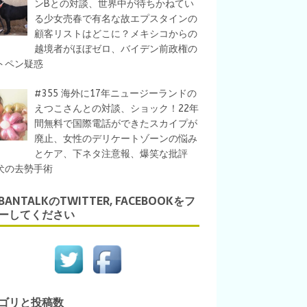
ンBとの対談、世界中が待ちかねてい
る少女売春で有名な故エプスタインの
顧客リストはどこに？メキシコからの
越境者がほぼゼロ、バイデン前政権の
トペン疑惑
#355 海外に17年ニュージーランドの
えつこさんとの対談、ショック！22年
間無料で国際電話ができたスカイプが
廃止、女性のデリケートゾーンの悩み
とケア、下ネタ注意報、爆笑な批評
犬の去勢手術
IBANTALKのTWITTER, FACEBOOKをフ
ーしてください
ゴリと投稿数