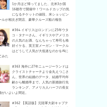
1か月ほど帰ってました、北米3か国
16都市で開催中！ワールドカップの気
になるチケットの値段、米ショッピン
ールが相次ぎ閉店、豪華クルーズ船の報告
#364 イギリスはロンドンに25年ウタ
コ・タナーさん、イギリスやアメリカ
の人気のお酒、なんちゃって寿司も格
好イケる、英王室メーガン・マークル
はどうして人気が大低迷なのかをAIに
てみた
#363 海外に27年ニュージーランドは
クライストチャーチより金丸えつこさ
ん、世界の結婚のデータ、結婚平均年
齢から離婚率まで。人気の新婚旅行先
ランキング、アメリカ人ハーフの長女
婚がいよいよ間近。
#362 【英語版】元陸軍大尉キャプテ