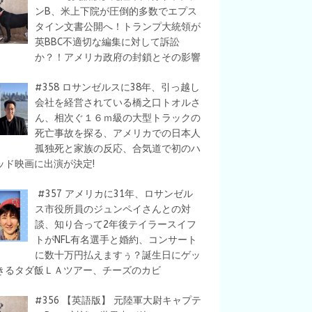
ンB、米上下院が圧倒的多数でエプス
タイン文書公開へ！トランプ大統領が
英BBC不適切な編集に対して訴訟
か？！アメリカ政府の封鎖とその影響
#358 ロサンゼルスに38年、引っ越し
会社を経営されている橋之口トオルさ
ん、相次ぐ１６ｍ級の大型トラックの
死亡事故を探る、アメリカでの日本人
孤独死と家族の反応、合気道で初のハ
ッド映画に出演が決定!
#357 アメリカに31年、ロサンゼル
ス市役所員のジュンペイさんとの対
談、知り合って2年後テイラースイフ
トがNFL有名選手と婚約、コンサート
に数十万円払えますぅ？誕生日にゲッ
きるタダ飯ＬＡツアー、チーズのカビ
#356 【英語版】 元陸軍大尉キャプテ