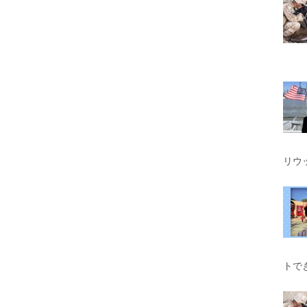
リウ
トで