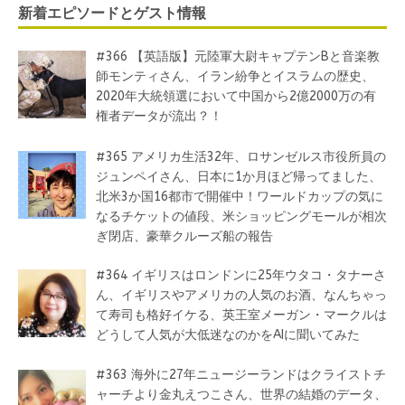
新着エピソードとゲスト情報
#366 【英語版】元陸軍大尉キャプテンBと音楽教
師モンティさん、イラン紛争とイスラムの歴史、
2020年大統領選において中国から2億2000万の有
権者データが流出？！
#365 アメリカ生活32年、ロサンゼルス市役所員の
ジュンペイさん、日本に1か月ほど帰ってました、
北米3か国16都市で開催中！ワールドカップの気に
なるチケットの値段、米ショッピングモールが相次
ぎ閉店、豪華クルーズ船の報告
#364 イギリスはロンドンに25年ウタコ・タナーさ
ん、イギリスやアメリカの人気のお酒、なんちゃっ
て寿司も格好イケる、英王室メーガン・マークルは
どうして人気が大低迷なのかをAIに聞いてみた
#363 海外に27年ニュージーランドはクライストチ
ャーチより金丸えつこさん、世界の結婚のデータ、