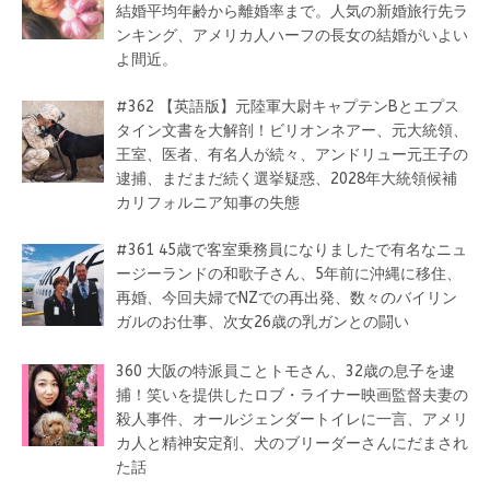
結婚平均年齢から離婚率まで。人気の新婚旅行先ラ
ンキング、アメリカ人ハーフの長女の結婚がいよい
よ間近。
#362 【英語版】元陸軍大尉キャプテンBとエプス
タイン文書を大解剖！ビリオンネアー、元大統領、
王室、医者、有名人が続々、アンドリュー元王子の
逮捕、まだまだ続く選挙疑惑、2028年大統領候補
カリフォルニア知事の失態
#361 45歳で客室乗務員になりましたで有名なニュ
ージーランドの和歌子さん、5年前に沖縄に移住、
再婚、今回夫婦でNZでの再出発、数々のバイリン
ガルのお仕事、次女26歳の乳ガンとの闘い
360 大阪の特派員ことトモさん、32歳の息子を逮
捕！笑いを提供したロブ・ライナー映画監督夫妻の
殺人事件、オールジェンダートイレに一言、アメリ
カ人と精神安定剤、犬のブリーダーさんにだまされ
た話