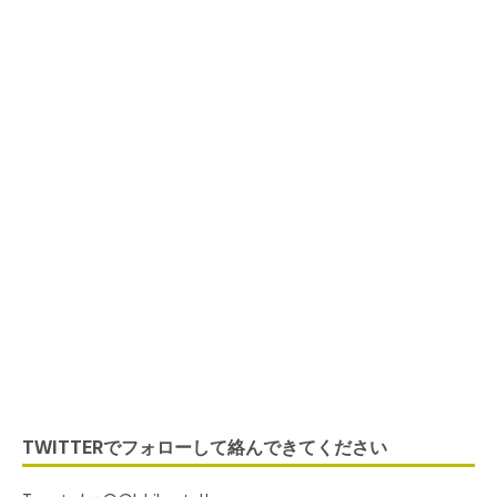
Listen to IchibanTalk
Now
TWITTERでフォローして絡んできてください
ネットラジオ 海外でがん