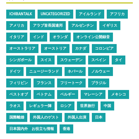
ICHIBANTALK
UNCATEGORIZED
アイルランド
アフリカ
アメリカ
アラブ首長国連邦
アルゼンチン
イギリス
イタリア
インド
オランダ
オンライン公開録音
オーストラリア
オーストリア
カナダ
コロンビア
シンガポール
スイス
スウェーデン
スペイン
タイ
ドイツ
ニュージーランド
ネパール
ノルウェー
フィリピン
フランス
フリートーク
ブラジル
ベストオブ
ベトナム
ベルギー
マレーシア
メキシコ
ラオス
レギュラー陣
ロシア
世界旅行
中国
国際離婚
外国人のゲスト
外国人出演
日本
日本国内外 お役立ち情報
香港