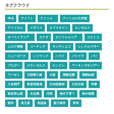
タグクラウド
MLB
アメフト
アメリカ
アメリカの大学院
アメリカ人
イギリス
エプスタイン
エンゼルス
オーストラリア
カナダ
カリフォルニア
コストコ
コロナ情報
コーチング
サンディエゴ
シングルマザー
ニューヨーク
ハリウッド
ハワイ
バツイチ
パリ
ブロガー
ロサンゼルス
ロンドン
ワーキングホリデー
ワーホリ
元陸軍大尉
出産
国際恋愛
国際結婚
大谷翔平
客室乗務員
日本語教師
日米比較
時事
板前登山家
永住権
洋画
海外子育て
海外就職
留学
英王室
英語版
親子留学
野球