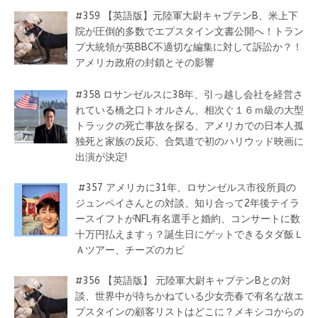
#359 【英語版】元陸軍大尉キャプテンB、米上下
院が圧倒的多数でエプスタイン文書公開へ！トラン
プ大統領が英BBC不適切な編集に対して訴訟か？！
アメリカ政府の封鎖とその影響
#358 ロサンゼルスに38年、引っ越し会社を経営さ
れている橋之口トオルさん、相次ぐ１６ｍ級の大型
トラックの死亡事故を探る、アメリカでの日本人孤
独死と家族の反応、合気道で初のハリウッド映画に
出演が決定!
#357 アメリカに31年、ロサンゼルス市役所員の
ジュンペイさんとの対談、知り合って2年後テイラ
ースイフトがNFL有名選手と婚約、コンサートに数
十万円払えますぅ？誕生日にゲットできるタダ飯Ｌ
Ａツアー、チーズのカビ
#356 【英語版】 元陸軍大尉キャプテンBとの対
談、世界中が待ちかねている少女売春で有名な故エ
プスタインの顧客リストはどこに？メキシコからの