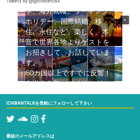
ばる日本人のナマの声 留
Tweets by @@Ichibantalk
学、海外就職、ワーキング
ホリデー、国際結婚、移
住、永住など、楽しく、本
音で世界各地よりゲストを
お招きして、お話していま
す。
60カ国以上ですでに反響！
在米２８年 バイリンガル
なTatsumiが関西弁でカリ
フォルニアよりお届けする
ICHIBANTALKを気軽にフォローして下さい
６０分の対談番組。お楽し
みください
番組のメールアドレスは