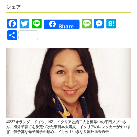
シェア
F
T
Li
M
M
H
Share
a
w
n
es
es
at
S
ce
it
e
s
se
e
h
b
te
a
n
n
ar
o
r
g
g
a
e
o
e
er
k
#227オランダ、ドイツ、NZ、イタリアと娘二人と留学中の平田ノブコさ
ん、海外子育てを決定づけた東日本大震災、イタリアのレンタカーがヤバす
ぎ、低予算な母子留学の勧め、ドキッ！いきなり国外退去通告