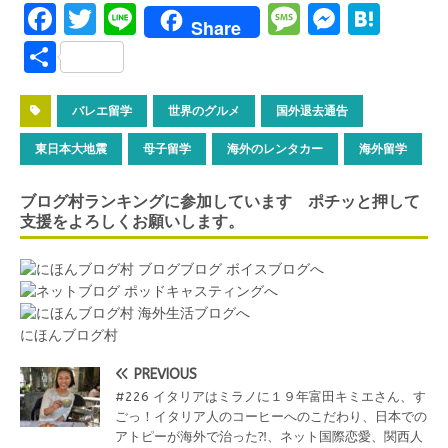
F
T
Li
M
M
H
Share
a
w
n
es
es
at
S
ce
it
e
s
se
e
h
b
te
a
n
n
ar
バレエ留学
世界のグルメ
国外退去通告
o
r
g
g
a
e
東日本大地震
母子留学
海外のレンタカー
海外留学
o
e
er
ブログ村ランキングに参加しています ポチッと押して
k
支援をよろしくお願いします。
にほんブログ村
PREVIOUS
#226 イタリアはミラノに１９年富田キミエさん、す
ごっ！イタリア人のコーヒーへのこだわり、日本での
アトピーが海外で治った⁈、ネット国際恋愛、関西人