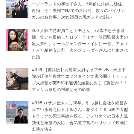
ージーランドの和歌子さん、5年前に沖縄に移住、
再婚、今回夫婦でNZでの再出発、数々のバイリン
ガルのお仕事、次女26歳の乳ガンとの闘い
360 大阪の特派員ことトモさん、32歳の息子を逮
捕！笑いを提供したロブ・ライナー映画監督夫妻の
殺人事件、オールジェンダートイレに一言、アメリ
カ人と精神安定剤、犬のブリーダーさんにだまされ
た話
#359 【英語版】元陸軍大尉キャプテンB、米上下
院が圧倒的多数でエプスタイン文書公開へ！トラン
プ大統領が英BBC不適切な編集に対して訴訟か？！
アメリカ政府の封鎖とその影響
#358 ロサンゼルスに38年、引っ越し会社を経営さ
れている橋之口トオルさん、相次ぐ１６ｍ級の大型
トラックの死亡事故を探る、アメリカでの日本人孤
独死と家族の反応、合気道で初のハリウッド映画に
出演が決定!