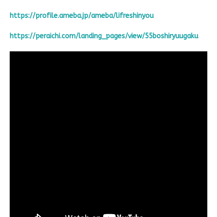
https://profile.ameba.jp/ameba/lifreshinyou
https://peraichi.com/landing_pages/view/55boshiryuugaku