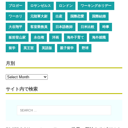
ブロガー
ロサンゼルス
ロンドン
ワーキングホリデー
ワーホリ
元陸軍大尉
出産
国際恋愛
国際結婚
大谷翔平
客室乗務員
日本語教師
日米比較
時事
板前登山家
永住権
洋画
海外子育て
海外就職
留学
英王室
英語版
親子留学
野球
月別
サイト内で検索