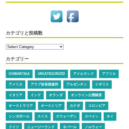
カテゴリと投稿数
カテゴリー
ICHIBANTALK
UNCATEGORIZED
アイルランド
アフリカ
アメリカ
アラブ首長国連邦
アルゼンチン
イギリス
イタリア
インド
オランダ
オンライン公開録音
オーストラリア
オーストリア
カナダ
コロンビア
シンガポール
スイス
スウェーデン
スペイン
タイ
ドイツ
ニュージーランド
ネパール
ノルウェー