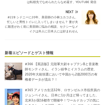
は転校先でなめられたらなめ返す、YOUTUBE 発信
NEXT
#228 シドニーに20年、美容師の小林ユカコさん、
忙しいと男性トイレに入ってしまいません？ 妻が夫
に殺意がわく前に美容師に悩みの相談、セクシーなメ
イクは外人に日本人には好まれせん
新着エピソードとゲスト情報
#366 【英語版】元陸軍大尉キャプテンBと音楽教
師モンティさん、イラン紛争とイスラムの歴史、
2020年大統領選において中国から2億2000万の有
権者データが流出？！
#365 アメリカ生活32年、ロサンゼルス市役所員の
ジュンペイさん、日本に1か月ほど帰ってました、
北米3か国16都市で開催中！ワールドカップの気に