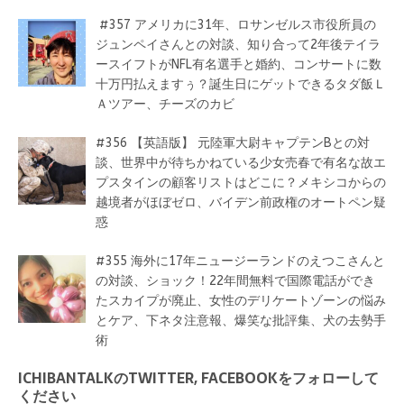
#357 アメリカに31年、ロサンゼルス市役所員の
ジュンペイさんとの対談、知り合って2年後テイラ
ースイフトがNFL有名選手と婚約、コンサートに数
十万円払えますぅ？誕生日にゲットできるタダ飯Ｌ
Ａツアー、チーズのカビ
#356 【英語版】 元陸軍大尉キャプテンBとの対
談、世界中が待ちかねている少女売春で有名な故エ
プスタインの顧客リストはどこに？メキシコからの
越境者がほぼゼロ、バイデン前政権のオートペン疑
惑
#355 海外に17年ニュージーランドのえつこさんと
の対談、ショック！22年間無料で国際電話ができ
たスカイプが廃止、女性のデリケートゾーンの悩み
とケア、下ネタ注意報、爆笑な批評集、犬の去勢手
術
ICHIBANTALKのTWITTER, FACEBOOKをフォローして
ください