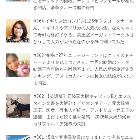
なるチケットの値段、米ショッピングモールが相次
ぎ閉店、豪華クルーズ船の報告
#364 イギリスはロンドンに25年ウタコ・タナーさ
ん、イギリスやアメリカの人気のお酒、なんちゃっ
て寿司も格好イケる、英王室メーガン・マークルは
どうして人気が大低迷なのかをAIに聞いてみた
#363 海外に27年ニュージーランドはクライストチ
ャーチより金丸えつこさん、世界の結婚のデータ、
結婚平均年齢から離婚率まで。人気の新婚旅行先ラ
ンキング、アメリカ人ハーフの長女の結婚がいよい
よ間近。
#362 【英語版】元陸軍大尉キャプテンBとエプス
タイン文書を大解剖！ビリオンネアー、元大統領、
王室、医者、有名人が続々、アンドリュー元王子の
逮捕、まだまだ続く選挙疑惑、2028年大統領候補
カリフォルニア知事の失態
#361 45歳で客室乗務員になりましたで有名なニュ