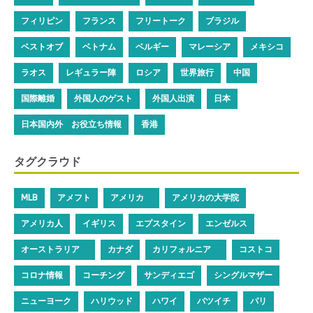
フィリピン
フランス
フリートーク
ブラジル
ベストオブ
ベトナム
ベルギー
マレーシア
メキシコ
ラオス
レギュラー陣
ロシア
世界旅行
中国
国際離婚
外国人のゲスト
外国人出演
日本
日本国内外 お役立ち情報
香港
タグクラウド
MLB
アメフト
アメリカ
アメリカの大学院
アメリカ人
イギリス
エプスタイン
エンゼルス
オーストラリア
カナダ
カリフォルニア
コストコ
コロナ情報
コーチング
サンディエゴ
シングルマザー
ニューヨーク
ハリウッド
ハワイ
バツイチ
パリ