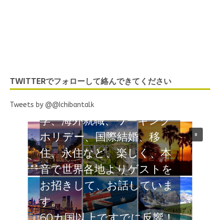
chibanTalk
TWITTERでフォローして絡んできてください
オ 海外でがん
のナマの声 留
Tweets by @@Ichibantalk
、ワーキング
際結婚、移
、楽しく、本
地よりゲストを
今すぐ聴く
スマホよ
、お話していま
iTunes、Soun
GooglePlayM
ですでに反響！