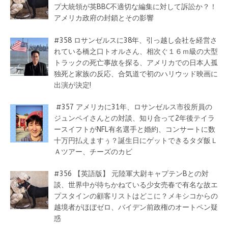
プ大統領が英BBC不適切な編集に対して訴訟か？！
アメリカ政府の封鎖とその影響
#358 ロサンゼルスに38年、引っ越し会社を経営さ
れている橋之口トオルさん、相次ぐ１６ｍ級の大型
トラックの死亡事故を探る、アメリカでの日本人孤
独死と家族の反応、合気道で初のハリウッド映画に
出演が決定!
#357 アメリカに31年、ロサンゼルス市役所員の
ジュンペイさんとの対談、知り合って2年後テイラ
ースイフトがNFL有名選手と婚約、コンサートに数
十万円払えますぅ？誕生日にゲットできるタダ飯Ｌ
Ａツアー、チーズのカビ
#356 【英語版】 元陸軍大尉キャプテンBとの対
談、世界中が待ちかねている少女売春で有名な故エ
プスタインの顧客リストはどこに？メキシコからの
越境者がほぼゼロ、バイデン前政権のオートペン疑
惑