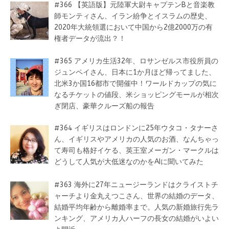
#366 【英語版】元陸軍大尉キャプテンBと音楽教
師モンティさん、イラン紛争とイスラムの歴史、
2020年大統領選において中国から2億2000万の有
権者データが流出？！
#365 アメリカ生活32年、ロサンゼルス市役所員の
ジュンペイさん、日本に1か月ほど帰ってました、
北米3か国16都市で開催中！ワールドカップの気に
なるチケットの値段、米ショッピングモールが相次
ぎ閉店、豪華クルーズ船の報告
#364 イギリスはロンドンに25年ウタコ・タナーさ
ん、イギリスやアメリカの人気のお酒、なんちゃっ
て寿司も格好イケる、英王室メーガン・マークルは
どうして人気が大低迷なのかをAIに聞いてみた
#363 海外に27年ニュージーランドはクライストチ
ャーチより金丸えつこさん、世界の結婚のデータ、
結婚平均年齢から離婚率まで。人気の新婚旅行先ラ
ンキング、アメリカ人ハーフの長女の結婚がいよい