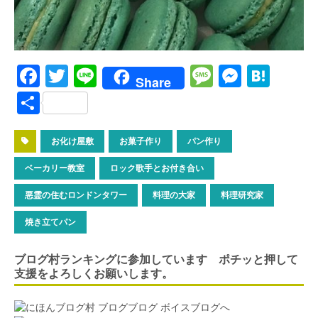
F
T
Li
M
M
H
Share
a
w
n
es
es
at
S
ce
it
e
s
se
e
h
b
te
a
n
n
ar
お化け屋敷
お菓子作り
パン作り
o
r
g
g
a
e
ベーカリー教室
ロック歌手とお付き合い
o
e
er
悪霊の住むロンドンタワー
料理の大家
料理研究家
k
焼き立てパン
ブログ村ランキングに参加しています ポチッと押して
支援をよろしくお願いします。