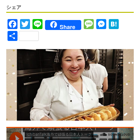
シェア
F
T
Li
M
M
H
Share
a
w
n
es
es
at
S
ce
it
e
s
se
e
h
b
te
a
n
n
ar
o
r
g
g
a
e
o
e
er
k