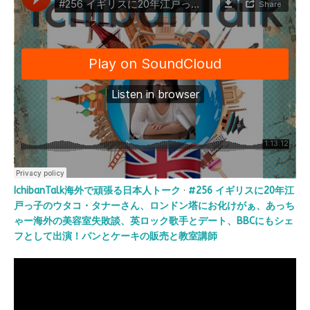
IchibanTalk海外で頑張る日本人トーク
·
#256 イギリスに20年江
戸っ子のウタコ・タナーさん、ロンドン塔にお化けがぁ、あっち
ゃー海外の美容室失敗談、英ロック歌手とデート、BBCにもシェ
フとして出演！パンとケーキの販売と教室講師