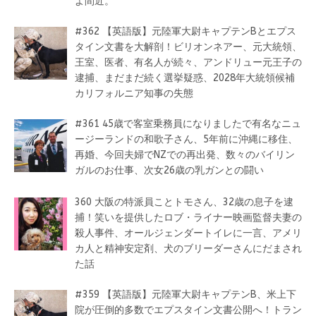
よ間近。
#362 【英語版】元陸軍大尉キャプテンBとエプス
タイン文書を大解剖！ビリオンネアー、元大統領、
王室、医者、有名人が続々、アンドリュー元王子の
逮捕、まだまだ続く選挙疑惑、2028年大統領候補
カリフォルニア知事の失態
#361 45歳で客室乗務員になりましたで有名なニュ
ージーランドの和歌子さん、5年前に沖縄に移住、
再婚、今回夫婦でNZでの再出発、数々のバイリン
ガルのお仕事、次女26歳の乳ガンとの闘い
360 大阪の特派員ことトモさん、32歳の息子を逮
捕！笑いを提供したロブ・ライナー映画監督夫妻の
殺人事件、オールジェンダートイレに一言、アメリ
カ人と精神安定剤、犬のブリーダーさんにだまされ
た話
#359 【英語版】元陸軍大尉キャプテンB、米上下
院が圧倒的多数でエプスタイン文書公開へ！トラン