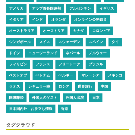
アメリカ
アラブ首長国連邦
アルゼンチン
イギリス
イタリア
インド
オランダ
オンライン公開録音
オーストラリア
オーストリア
カナダ
コロンビア
シンガポール
スイス
スウェーデン
スペイン
タイ
ドイツ
ニュージーランド
ネパール
ノルウェー
フィリピン
フランス
フリートーク
ブラジル
ベストオブ
ベトナム
ベルギー
マレーシア
メキシコ
ラオス
レギュラー陣
ロシア
世界旅行
中国
国際離婚
外国人のゲスト
外国人出演
日本
日本国内外 お役立ち情報
香港
タグクラウド