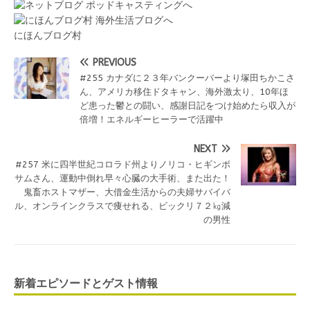
にほんブログ村
PREVIOUS
#255 カナダに２３年バンクーバーより塚田ちかこさ
ん、アメリカ移住ドタキャン、海外激太り、10年ほ
ど患った鬱との闘い、感謝日記をつけ始めたら収入が
倍増！エネルギーヒーラーで活躍中
NEXT
#257 米に四半世紀コロラド州よりノリコ・ヒギンボ
サムさん、運動中倒れ早々心臓の大手術、また出た！
鬼畜ホストマザー、大借金生活からの夫婦サバイバ
ル、オンラインクラスで痩せれる、ビックリ７２㎏減
の男性
新着エピソードとゲスト情報