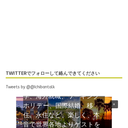
Listen to IchibanTalk
Now
TWITTERでフォローして絡んできてください
ネットラジオ 海外でがん
ばる日本人のナマの声 留
Tweets by @@Ichibantalk
学、海外就職、ワーキング
ホリデー、国際結婚、移
住、永住など、楽しく、本
音で世界各地よりゲストを