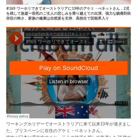
#169 ワーホリできてオーストラリアに13年のアケミ・べネットさん，2児
を残して急逝ー若死のご主人の悲しみを乗り越えての出演、強力な鎮痛剤依
存症の怖さ、家族の健康は自然派を支持、高校生で芸能界入り
ワーキングホリデーでオーストラリアに来て以来13年が過ぎまし
た。ブリスベーンに在住のアケミ・ベネットさん。