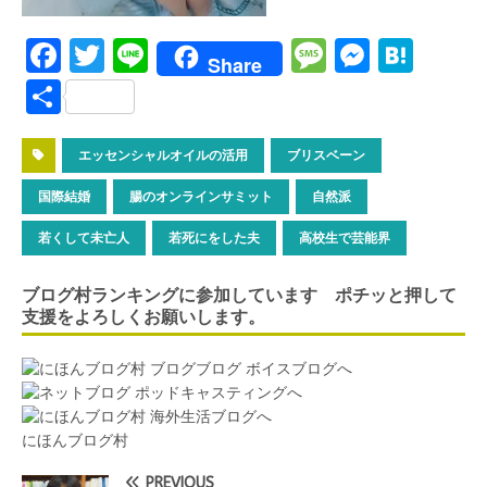
F
T
Li
M
M
H
Share
a
w
n
es
es
at
S
ce
it
e
s
se
e
h
b
te
a
n
n
ar
エッセンシャルオイルの活用
ブリスベーン
o
r
g
g
a
e
国際結婚
腸のオンラインサミット
自然派
o
e
er
若くして未亡人
若死にをした夫
高校生で芸能界
k
ブログ村ランキングに参加しています ポチッと押して
支援をよろしくお願いします。
にほんブログ村
PREVIOUS