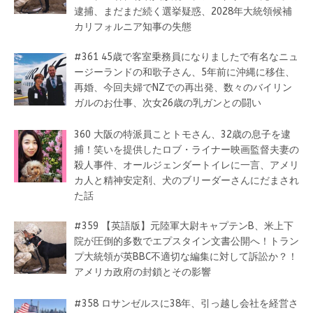
逮捕、まだまだ続く選挙疑惑、2028年大統領候補
カリフォルニア知事の失態
#361 45歳で客室乗務員になりましたで有名なニュ
ージーランドの和歌子さん、5年前に沖縄に移住、
再婚、今回夫婦でNZでの再出発、数々のバイリン
ガルのお仕事、次女26歳の乳ガンとの闘い
360 大阪の特派員ことトモさん、32歳の息子を逮
捕！笑いを提供したロブ・ライナー映画監督夫妻の
殺人事件、オールジェンダートイレに一言、アメリ
カ人と精神安定剤、犬のブリーダーさんにだまされ
た話
#359 【英語版】元陸軍大尉キャプテンB、米上下
院が圧倒的多数でエプスタイン文書公開へ！トラン
プ大統領が英BBC不適切な編集に対して訴訟か？！
アメリカ政府の封鎖とその影響
#358 ロサンゼルスに38年、引っ越し会社を経営さ