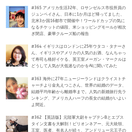
#365 アメリカ生活32年、ロサンゼルス市役所員の
ジュンペイさん、日本に1か月ほど帰ってました、
北米3か国16都市で開催中！ワールドカップの気に
なるチケットの値段、米ショッピングモールが相次
ぎ閉店、豪華クルーズ船の報告
#364 イギリスはロンドンに25年ウタコ・タナーさ
ん、イギリスやアメリカの人気のお酒、なんちゃっ
て寿司も格好イケる、英王室メーガン・マークルは
どうして人気が大低迷なのかをAIに聞いてみた
#363 海外に27年ニュージーランドはクライストチ
ャーチより金丸えつこさん、世界の結婚のデータ、
結婚平均年齢から離婚率まで。人気の新婚旅行先ラ
ンキング、アメリカ人ハーフの長女の結婚がいよい
よ間近。
#362 【英語版】元陸軍大尉キャプテンBとエプス
タイン文書を大解剖！ビリオンネアー、元大統領、
王室、医者、有名人が続々、アンドリュー元王子の