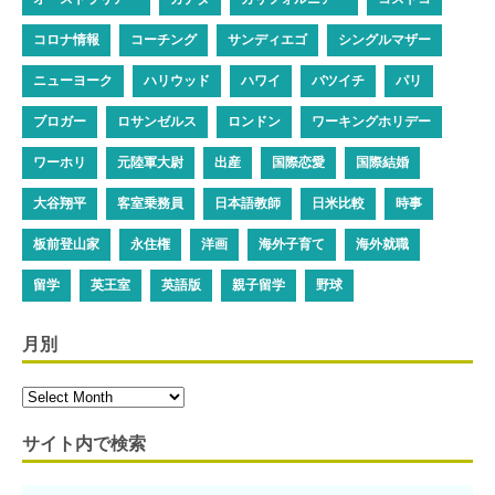
コロナ情報
コーチング
サンディエゴ
シングルマザー
ニューヨーク
ハリウッド
ハワイ
バツイチ
パリ
ブロガー
ロサンゼルス
ロンドン
ワーキングホリデー
ワーホリ
元陸軍大尉
出産
国際恋愛
国際結婚
大谷翔平
客室乗務員
日本語教師
日米比較
時事
板前登山家
永住権
洋画
海外子育て
海外就職
留学
英王室
英語版
親子留学
野球
月別
サイト内で検索