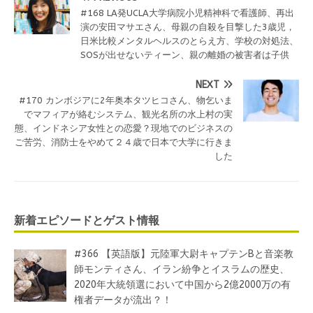
#168 LA発UCLA大学病院小児精神科で看護師、再出
演の安田マサエさん、母親の自殺を目撃した3歳児，
日米比較メンタルヘルスのとらえ方、学校の対処法、
SOSが出せないティーン、親の離婚の被害者は子供
NEXT
#170 カンボジアに2年奥本タツヒコさん、物乞いま
でマフィアが絡むシステム、観光名所の水上村の実
態、インドネシア女性との恋愛？現地でのビジネスの
ご苦労、消防士をやめて２４歳で日本で大学に行きま
した
新着エピソードとゲスト情報
#366 【英語版】元陸軍大尉キャプテンBと音楽教
師モンティさん、イラン紛争とイスラムの歴史、
2020年大統領選において中国から2億2000万の有
権者データが流出？！