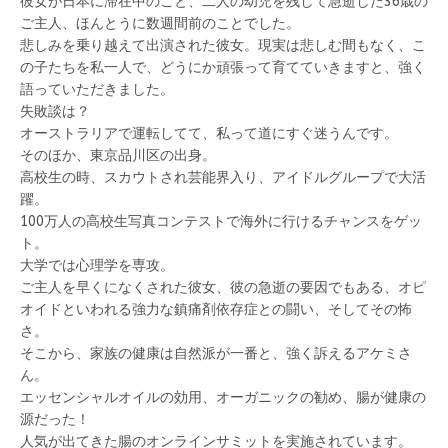
彼女が日本に滞在中のこと、二人の幼児を残して急逝した36歳の
ご主人、ほんとうに数週間前のことでした。
悲しみを乗り越えて出演された彼女。現実は悲しむ間もなく、こ
の子たちを私一人で、どうにか頑張って育てていきますと、強く
語っていただきました。
失敗談は？
オーストラリアで運転してて、私って道にすぐ迷うんです。
そのほか、東京品川区の出身。
高校生の時、スカウトされ芸能界入り、アイドルグループで大活
躍。
100万人の高校生写真コンテストで海外に行けるチャンスをゲッ
ト。
大学では心理学を専攻。
ご主人を早くになくされた彼女、彼の急逝の要因でもある、オピ
オイドといわれる強力な鎮痛剤依存症との闘い、そしてその怖
さ。
そこから、家族の健康は自然派が一番と、強く訴えるアケミさ
ん。
エッセンシャルオイルの効用、オーガニックの勧め、腸が健康の
源だった！
人気が出てきた腸のオンラインサミットを実施されています。