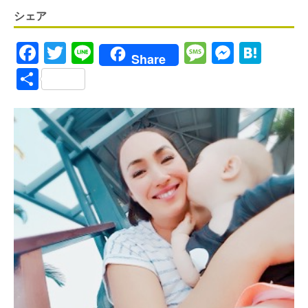
シェア
F
T
Li
M
M
H
Share
a
w
n
es
es
at
S
ce
it
e
s
se
e
h
b
te
a
n
n
ar
o
r
g
g
a
e
o
e
er
k