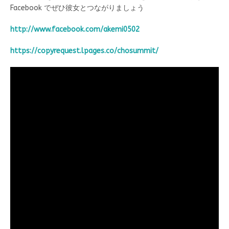
Facebook でぜひ彼女とつながりましょう
http://www.facebook.com/akemi0502
https://copyrequest.lpages.co/chosummit/