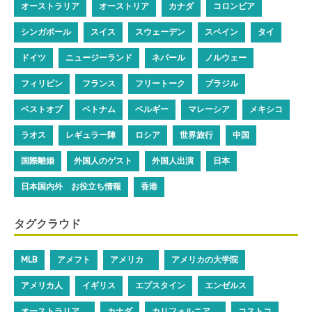
オーストラリア
オーストリア
カナダ
コロンビア
シンガポール
スイス
スウェーデン
スペイン
タイ
ドイツ
ニュージーランド
ネパール
ノルウェー
フィリピン
フランス
フリートーク
ブラジル
ベストオブ
ベトナム
ベルギー
マレーシア
メキシコ
ラオス
レギュラー陣
ロシア
世界旅行
中国
国際離婚
外国人のゲスト
外国人出演
日本
日本国内外 お役立ち情報
香港
タグクラウド
MLB
アメフト
アメリカ
アメリカの大学院
アメリカ人
イギリス
エプスタイン
エンゼルス
オーストラリア
カナダ
カリフォルニア
コストコ