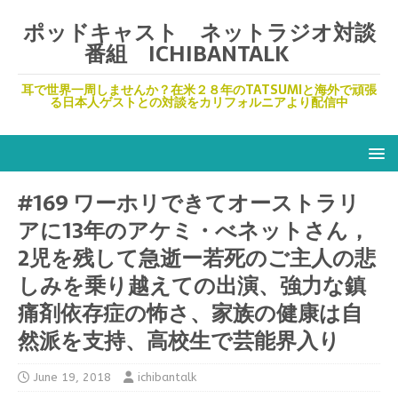
ポッドキャスト ネットラジオ対談
番組 ICHIBANTALK
耳で世界一周しませんか？在米２８年のTATSUMIと海外で頑張
る日本人ゲストとの対談をカリフォルニアより配信中
#169 ワーホリできてオーストラリ
アに13年のアケミ・べネットさん，
2児を残して急逝ー若死のご主人の悲
しみを乗り越えての出演、強力な鎮
痛剤依存症の怖さ、家族の健康は自
然派を支持、高校生で芸能界入り
June 19, 2018
ichibantalk