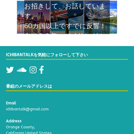
お招きして、お話していま
す。
60カ国以上ですでに反響！
在米２８年 バイリンガル
なTatsumiが関西弁でカリ
フォルニアよりお届けする
ICHIBANTALKを気軽にフォローして下さい
６０分の対談番組。お楽し
みください
番組のメールアドレスは
Email
ichibantalk@gmail.com
Address
Orange County,
California United States