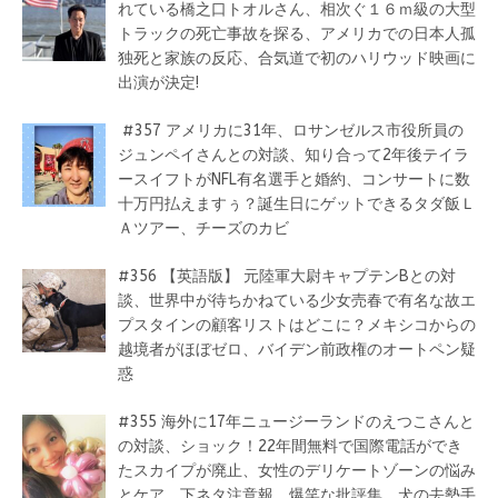
れている橋之口トオルさん、相次ぐ１６ｍ級の大型
トラックの死亡事故を探る、アメリカでの日本人孤
独死と家族の反応、合気道で初のハリウッド映画に
出演が決定!
#357 アメリカに31年、ロサンゼルス市役所員の
ジュンペイさんとの対談、知り合って2年後テイラ
ースイフトがNFL有名選手と婚約、コンサートに数
十万円払えますぅ？誕生日にゲットできるタダ飯Ｌ
Ａツアー、チーズのカビ
#356 【英語版】 元陸軍大尉キャプテンBとの対
談、世界中が待ちかねている少女売春で有名な故エ
プスタインの顧客リストはどこに？メキシコからの
越境者がほぼゼロ、バイデン前政権のオートペン疑
惑
#355 海外に17年ニュージーランドのえつこさんと
の対談、ショック！22年間無料で国際電話ができ
たスカイプが廃止、女性のデリケートゾーンの悩み
とケア、下ネタ注意報、爆笑な批評集、犬の去勢手